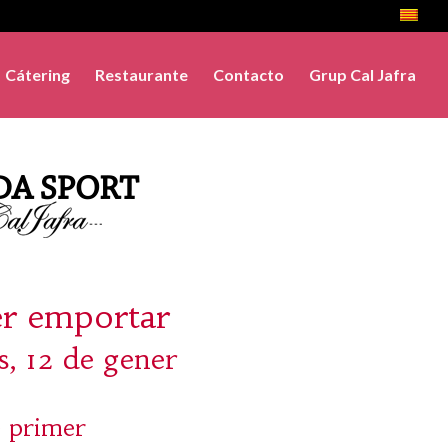
Cátering
Restaurante
Contacto
Grup Cal Jafra
er emportar
s, 12 de gener
 primer