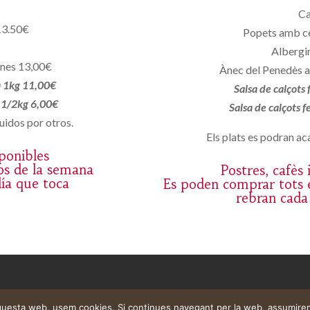
Ca
13.50€
Popets amb c
Albergin
ones 13,00€
Ànec del Penedès a
a 1kg 11,00€
Salsa de calçots
a 1/2kg 6,00€
Salsa de calçots 
uidos por otros.
Els plats es podran aca
sponibles
os de la semana
Postres, cafès
día que toca
Es poden comprar tots e
rebran cada
aquesta web, usem cookies. Si continues navegant per la web, assumire