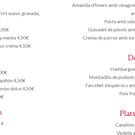
Amanida d’hivern amb vinagret
fort suave, granada,
a
€
Pasta amb sals
4,50€
Guisadet de pèsols amb
 y menta 4,50€
Crema de porros amb tor
eso crema 4,50€
D
Hamburgues
,00€
Montadito de pollastr
mpiñón 4,50€
Farcellet d’espàrrecs am
jamón dulce 4,50€
Peix fr
0€
s
Plat
 €
Canelons 
Vedella 