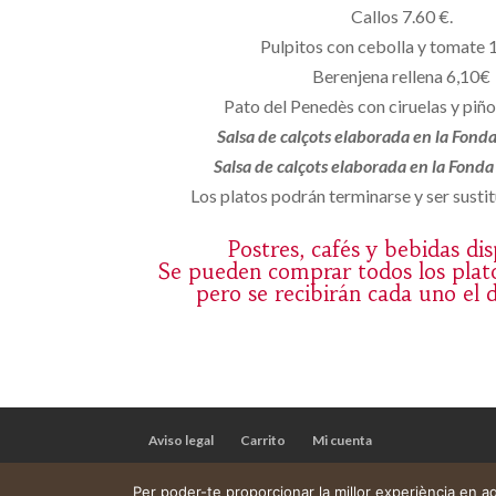
Callos 7.60 €.
Pulpitos con cebolla y tomate 
Berenjena rellena 6,10€
Pato del Penedès con ciruelas y piñ
Salsa de calçots elaborada en la Fond
Salsa de calçots elaborada en la Fond
Los platos podrán terminarse y ser sustit
Postres, cafés y bebidas di
Se pueden comprar todos los plat
pero se recibirán cada uno el 
Aviso legal
Carrito
Mi cuenta
Per poder-te proporcionar la millor experiència en 