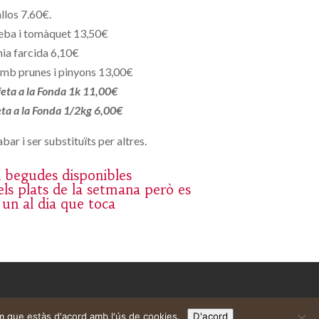
llos 7.60€.
eba i tomàquet 13,50€
ia farcida 6,10€
mb prunes i pinyons 13,00€
 feta a la Fonda 1k 11,00€
feta a la Fonda 1/2kg 6,00€
bar i ser substituïts per altres.
 i begudes disponibles
ls plats de la setmana però es
 un al dia que toca
m que estàs d'acord amb l'ús de cookies.
D'acord