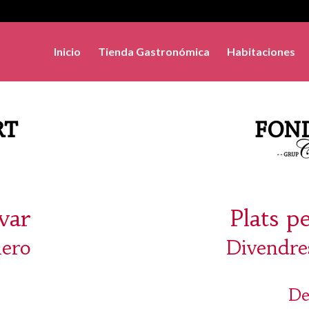
Inicio
Tienda Gastronómica
Habitaciones
evar
Plats p
nero
Divendre
De