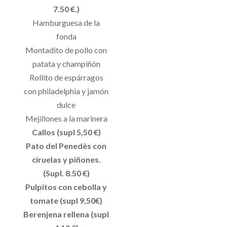
7.50 €.)
Hamburguesa de la
fonda
Montadito de pollo con
patata y champiñón
Rollito de espárragos
con philadelphia y jamón
dulce
Mejillones a la marinera
Callos (supl 5,50 €)
Pato del Penedès con
ciruelas y piñones.
(Supl. 8.50 €)
Pulpitos con cebolla y
tomate (supl 9,50€)
Berenjena rellena (supl