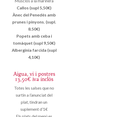
Musclos a la marinera
Callos (supl 5,50€)
Ànec del Penedès amb
prunes i pinyons. (supl.
8.50€)
Popets amb ceba i
tomàquet (supl 9,50€)
Alberginia farcida (supl
4,10€)
Aigua, vi i postres
13,50€ iva inclòs
Totes les salses que no
surtin a l’anunciat del
plat, tindran un
suplement d’1€
Els plats del menú es