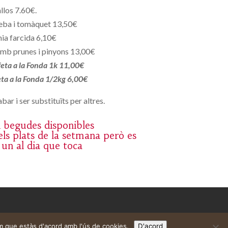
llos 7.60€.
eba i tomàquet 13,50€
ia farcida 6,10€
mb prunes i pinyons 13,00€
 feta a la Fonda 1k 11,00€
feta a la Fonda 1/2kg 6,00€
bar i ser substituïts per altres.
 i begudes disponibles
ls plats de la setmana però es
 un al dia que toca
m que estàs d'acord amb l'ús de cookies.
D'acord