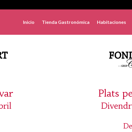
Inicio
Tienda Gastronómica
Habitaciones
evar
Plats p
bril
Divendre
De