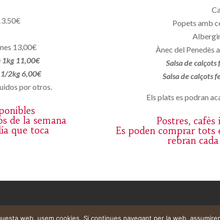
Ca
13.50€
Popets amb c
Albergin
ones 13,00€
Ànec del Penedès a
a 1kg 11,00€
Salsa de calçots
a 1/2kg 6,00€
Salsa de calçots 
uidos por otros.
Els plats es podran aca
sponibles
os de la semana
Postres, cafès
día que toca
Es poden comprar tots e
rebran cada
aquesta web, usem cookies. Si continues navegant per la web, assumire