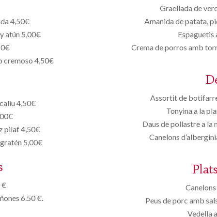
Graellada de ver
ada 4,50€
Amanida de patata, pi
 y atún 5,00€
Espaguetis 
50€
Crema de porros amb tor
so cremoso 4,50€
D
Assortit de botifarr
 caliu 4,50€
Tonyina a la pl
,00€
Daus de pollastre a la
z pilaf 4,50€
Canelons d’albergini
 gratén 5,00€
s
Plat
 €
Canelons 
iñones 6.50 €.
Peus de porc amb sals
Vedella 