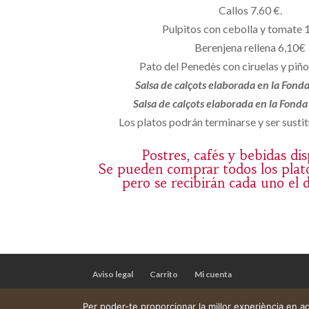
Callos 7.60 €.
Pulpitos con cebolla y tomate 
Berenjena rellena 6,10€
Pato del Penedès con ciruelas y piñ
Salsa de calçots elaborada en la Fond
Salsa de calçots elaborada en la Fond
Los platos podrán terminarse y ser sustit
Postres, cafés y bebidas di
Se pueden comprar todos los plat
pero se recibirán cada uno el 
Aviso legal
Carrito
Mi cuenta
Per poder-te proporcionar la millor experiència en 