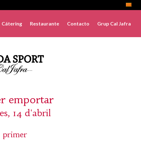
Cátering
Restaurante
Contacto
Grup Cal Jafra
er emportar
s, 14 d'abril
 primer