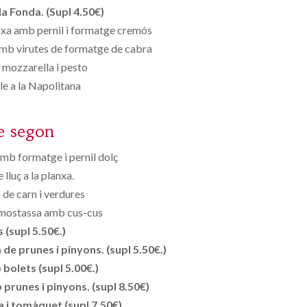
a Fonda. (Supl 4.50€)
nxa amb pernil i formatge cremós
amb virutes de formatge de cabra
mozzarella i pesto
e a la Napolitana
e segon
amb formatge i pernil dolç
lluç a la planxa.
 de carn i verdures
a mostassa amb cus-cus
s (supl 5.50€.)
de prunes i pinyons. (supl 5.50€.)
bolets (supl 5.00€.)
prunes i pinyons. (supl 8.50€)
 i tomàquet (supl 7.50€)