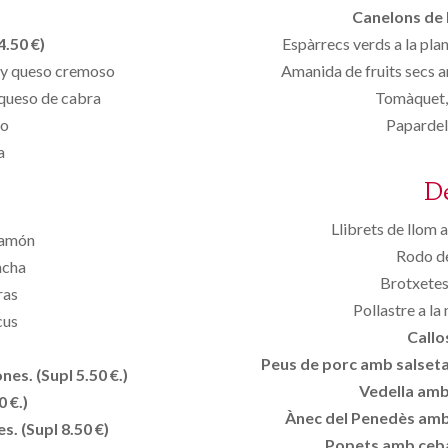
Canelons de l
4.50 €)
Espàrrecs verds a la pla
n y queso cremoso
Amanida de fruits secs 
 queso de cabra
Tomàquet, 
to
Papardell
a
D
Llibrets de llom 
jamón
Rodo de 
ncha
Brotxetes
ras
Pollastre a l
cus
Callo
Peus de porc amb salseta 
nes. (Supl 5.50 €.)
Vedella amb 
 €.)
Ànec del Penedès amb 
s. (Supl 8.50 €)
Popets amb ceba