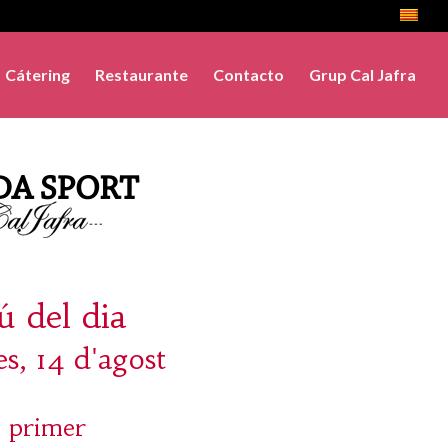
Cátering
Restaurante
Contacto
Grup Cal Jafra
 del dia
s, 14 d'agost
 primer