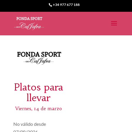
+34 977 677 188
Platos para
llevar
Viernes, 14 de marzo
No válido desde
07/08/2026