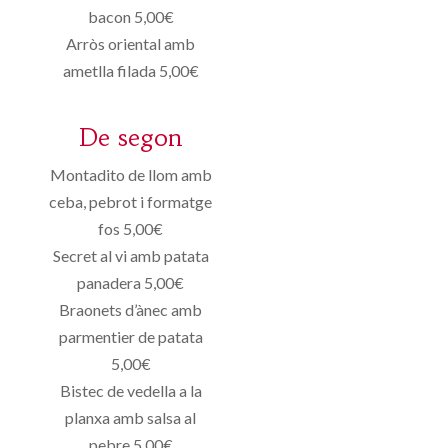
bacon 5,00€
Arròs oriental amb
ametlla filada 5,00€
De segon
Montadito de llom amb
ceba, pebrot i formatge
fos 5,00€
Secret al vi amb patata
panadera 5,00€
Braonets d’ànec amb
parmentier de patata
5,00€
Bistec de vedella a la
planxa amb salsa al
pebre 5,00€