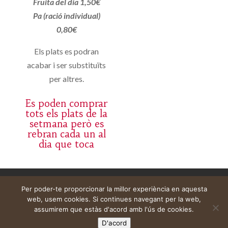
Fruita del dia 1,50€
Pa (ració individual)
0,80€
Els plats es podran
acabar i ser substituïts
per altres.
Es poden comprar
tots els plats de la
setmana però es
rebran cada un al
dia que toca
Aviso legal
Carrito
Mi cuenta
Per poder-te proporcionar la millor experiència en aquesta
web, usem cookies. Si continues navegant per la web,
assumirem que estàs d'acord amb l'ús de cookies.
D'acord
Web construïda per
DeMomentSomTres