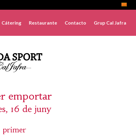
Cátering
Restaurante
Contacto
Grup Cal Jafra
er emportar
s, 16 de juny
 primer