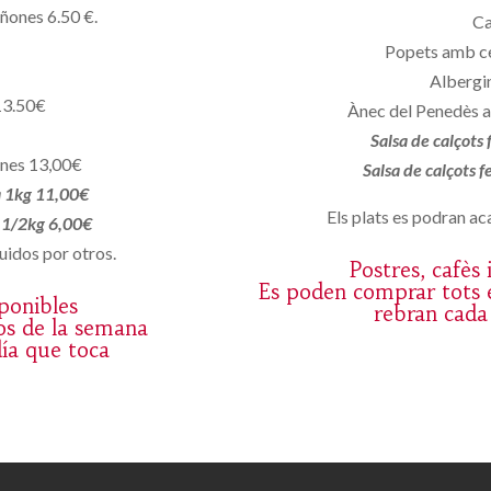
iñones 6.50 €.
Ca
Popets amb c
Albergin
13.50€
Ànec del Penedès a
Salsa de calçots
ones 13,00€
Salsa de calçots 
a 1kg 11,00€
Els plats es podran aca
a 1/2kg 6,00€
uidos por otros.
Postres, cafès
Es poden comprar tots e
sponibles
rebran cada
os de la semana
día que toca