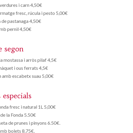
verdures i carn 4,50€
matge fresc, rúcula i pesto 5,00€
 de pastanaga 4,50€
mb pernil 4,50€
e segon
la mostassa i arròs pilaf 4,5€
quet i ous ferrats 4,5€
orn amb escabetx suau 5,00€
s especials
onda fresc i natural 1L 5,00€
de la Fonda 5.50€
eta de prunes i pinyons 6.50€.
amb bolets 8.75€.