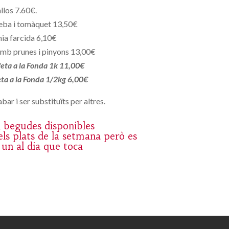
llos 7.60€.
eba i tomàquet 13,50€
ia farcida 6,10€
mb prunes i pinyons 13,00€
 feta a la Fonda 1k 11,00€
feta a la Fonda 1/2kg 6,00€
bar i ser substituïts per altres.
 i begudes disponibles
ls plats de la setmana però es
 un al dia que toca