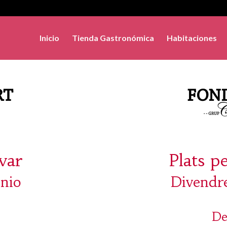
Inicio
Tienda Gastronómica
Habitaciones
evar
Plats p
unio
Divendre
De