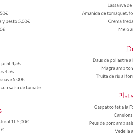
Lassanya de 
,50€
Amanida de tomàquet, for
a y pesto 5,00€
Crema freda
50€
Meló a
D
Daus de pollastre a 
 pilaf 4,5€
Magra amb tomà
os 4,5€
Truita de riu al f
 suave 5,00€
 con salsa de tomate
Plat
Gaspatxo fet a la F
s
Canelons 
tural 1L 5,00€
Peus de porc amb sals
 €
Vedella 