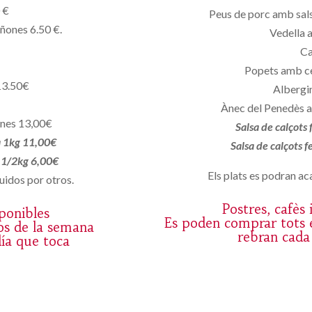
 €
Peus de porc amb sals
iñones 6.50 €.
Vedella 
Ca
Popets amb c
13.50€
Albergin
Ànec del Penedès a
ones 13,00€
Salsa de calçots
a 1kg 11,00€
Salsa de calçots 
a 1/2kg 6,00€
Els plats es podran aca
uidos por otros.
Postres, cafès
sponibles
Es poden comprar tots e
os de la semana
rebran cada
día que toca