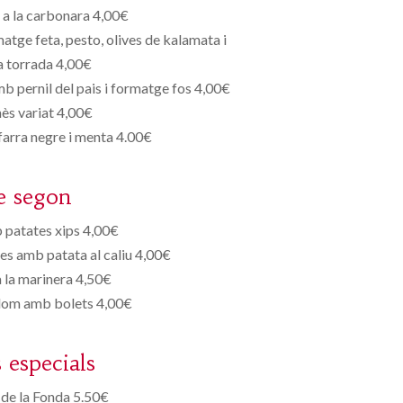
a a la carbonara 4,00€
tge feta, pesto, olives de kalamata i
a torrada 4,00€
mb pernil del pais i formatge fos 4,00€
ès variat 4,00€
arra negre i menta 4.00€
e segon
 patates xips 4,00€
res amb patata al caliu 4,00€
 la marinera 4,50€
llom amb bolets 4,00€
s especials
de la Fonda 5.50€