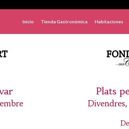
Inicio
Tienda Gastronómica
Habitaciones
evar
Plats p
tiembre
Divendres,
De