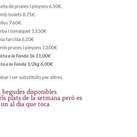
eta de prunes i pinyons 6.50€.
amb bolets 8.75€.
llos 7.60€.
eba i tomàquet 13,50€
ia farcida 6,10€
mb prunes i pinyons 13,00€
 feta a la Fonda 1k 11,00€
feta a la Fonda 1/2kg 6,00€
bar i ser substituïts per altres.
 i begudes disponibles
ls plats de la setmana però es
 un al dia que toca