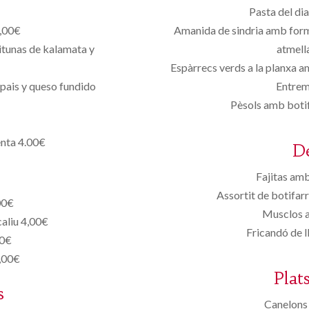
Pasta del di
4,00€
Amanida de sindria amb forma
eitunas de kalamata y
atmell
Espàrrecs verds a la planxa a
 pais y queso fundido
Entrem
Pèsols amb botif
enta 4.00€
D
Fajitas amb
Assortit de botifar
00€
Musclos a
caliu 4,00€
Fricandó de 
50€
4,00€
Plat
s
Canelons 