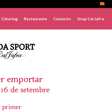
Cátering
Restaurante
Contacto
Grup Cal Jafra
er emportar
 16 de setembre
 primer