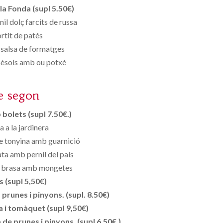
la Fonda (supl 5.50€)
nil dolç farcits de russa
rtit de patés
salsa de formatges
èsols amb ou potxé
e segon
bolets (supl 7.50€.)
a a la jardinera
e tonyina amb guarnició
ata amb pernil del país
la brasa amb mongetes
s (supl 5,50€)
runes i pinyons. (supl. 8.50€)
 i tomàquet (supl 9,50€)
de prunes i pinyons. (supl 6.50€.)