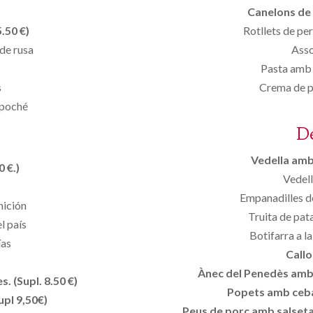
Canelons de 
.50 €)
Rotllets de per
 de rusa
Asso
Pasta amb 
s
Crema de p
 poché
D
Vedella amb 
 €.)
Vedell
Empanadilles d
nición
Truita de pat
l país
Botifarra a 
ías
Callo
Ànec del Penedès amb p
. (Supl. 8.50 €)
Popets amb ceba
upl 9,50€)
Peus de porc amb salseta 