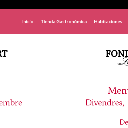
Inicio
Tienda Gastronómica
Habitaciones
Menú
iembre
Divendres,
De