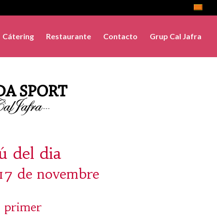
Cátering
Restaurante
Contacto
Grup Cal Jafra
 del dia
 17 de novembre
 primer