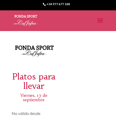
+34 977 677 188
Platos para
llevar
Viernes, 17 de
septiembre
No válido desde