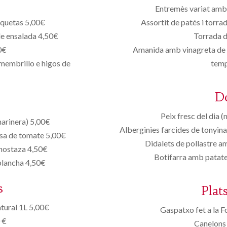
Entremès variat amb 
oquetas 5,00€
Assortit de patés i torr
de ensalada 4,50€
Torrada 
0€
Amanida amb vinagreta de r
 membrillo e higos de
temp
D
Peix fresc del dia 
marinera) 5,00€
Alberginies farcides de tonyin
lsa de tomate 5,00€
Didalets de pollastre a
 mostaza 4,50€
Botifarra amb patate
 plancha 4,50€
s
Plat
tural 1L 5,00€
Gaspatxo fet a la F
 €
Canelons 