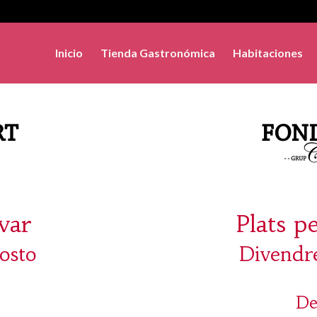
Inicio
Tienda Gastronómica
Habitaciones
evar
Plats p
osto
Divendre
De