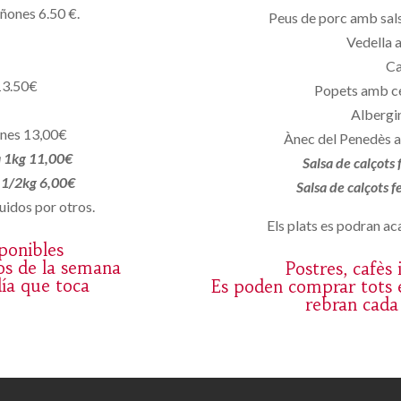
iñones 6.50 €.
Peus de porc amb sals
Vedella 
Ca
13.50€
Popets amb c
Albergin
ones 13,00€
Ànec del Penedès a
a 1kg 11,00€
Salsa de calçots
a 1/2kg 6,00€
Salsa de calçots 
uidos por otros.
Els plats es podran aca
sponibles
os de la semana
Postres, cafès
día que toca
Es poden comprar tots e
rebran cada