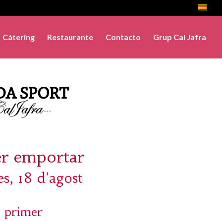
Cátering
Restaurante
Contacto
Grup Cal Jafra
er emportar
s, 18 d'agost
 primer