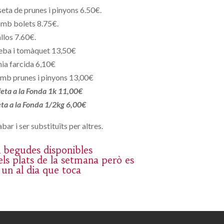
eta de prunes i pinyons 6.50€.
amb bolets 8.75€.
llos 7.60€.
eba i tomàquet 13,50€
ia farcida 6,10€
mb prunes i pinyons 13,00€
 feta a la Fonda 1k 11,00€
feta a la Fonda 1/2kg 6,00€
bar i ser substituïts per altres.
 i begudes disponibles
ls plats de la setmana però es
 un al dia que toca