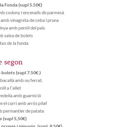
la Fonda (supl 5.50€)
mb codony i encenalls de parmesà
amb vinagreta de ceba i pruna
nya amb pernil del país
b salsa de bolets
xo de la fonda
e segon
bolets (supl 7.50€.)
 bacallà amb ou ferrat.
ill a l¨allet
vedella amb guarnició
e el curri amb arròs pilaf
mb permantier de patata
s (supl 5,50€)
runes i pinyons. (supl. 8.50€)