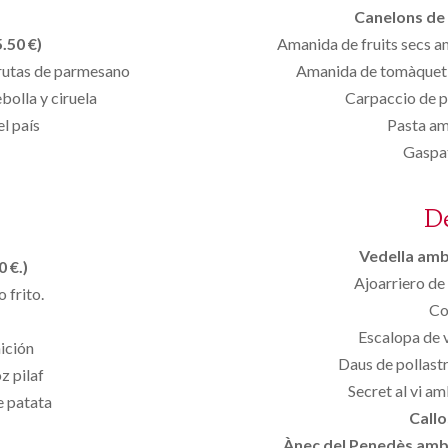
Canelons de 
.50 €)
Amanida de fruits secs a
irutas de parmesano
Amanida de tomàquet 
bolla y ciruela
Carpaccio de pi
l país
Pasta am
Gaspat
D
Vedella amb 
 €.)
Ajoarriero de
 frito.
Con
Escalopa de 
ición
Daus de pollastr
z pilaf
Secret al vi a
e patata
Callo
Ànec del Penedès amb p