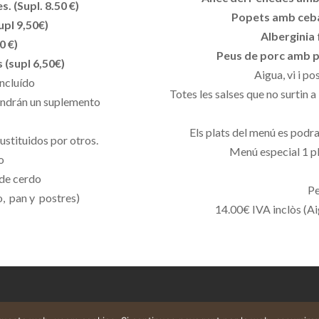
. (Supl. 8.50 €)
Popets amb ceba
upl 9,50€)
Alberginia 
0 €)
Peus de porc amb pr
 (supl 6,50€)
Aigua, vi i po
incluído
Totes les salses que no surtin a
tendrán un suplemento
Els plats del menú es podran
ustituidos por otros.
Menú especial 1 pl
o
 de cerdo
Pe
o, pan y postres)
14.00€ IVA inclòs (Aig