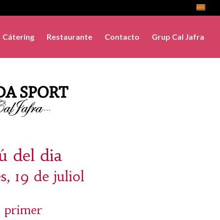
Cátering
Restaurante
Contacto
Grup Cal Jafra
 del dia
, 19 de juliol
 primer