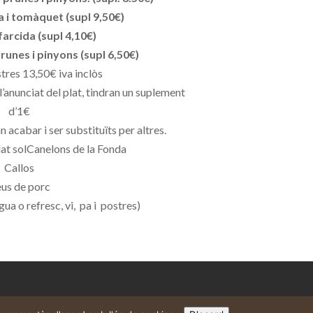
 i tomàquet (supl 9,50€)
farcida (supl 4,10€)
unes i pinyons (supl 6,50€)
stres 13,50€ iva inclòs
 l’anunciat del plat, tindran un suplement
d’1€
 acabar i ser substituïts per altres.
at solCanelons de la Fonda
Callos
us de porc
ua o refresc, vi, pa i postres)