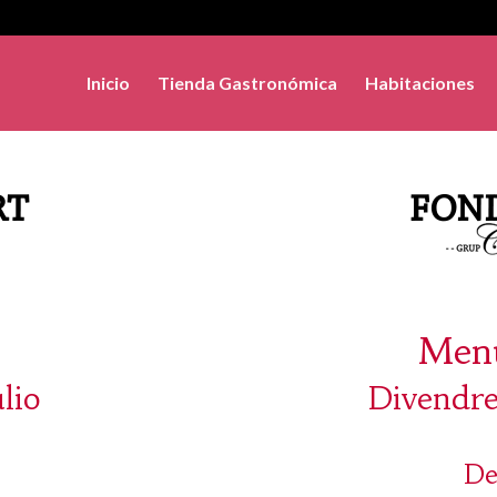
Inicio
Tienda Gastronómica
Habitaciones
Menú
ulio
Divendres
De