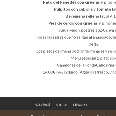
Pato del Penedès con ciruelas y piñones
Pulpitos con cebolla y tomate (s
Berenjena rellena (supl 4,1
Pies de cerdo con ciruelas y piñones
Agua, vino y postres 13,50€ iva 
Todas las salsas que no salgan al anunciado, 
de 1€
Los platos del menú podrán terminarse y ser s
Menú especial 1 plato sol
Canelones de la FondaCallosPies
14.00€ IVA incluido (Agua o refresco, vin
Aviso legal
Carrito
Mi cuenta