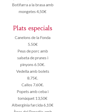
Botifarra a la brasa amb
mongetes 4,50€
Plats especials
Canelons de la Fonda
5.50€
Peus de porc amb
salseta de prunes i
pinyons 6.50€.
Vedella amb bolets
8.75€.
Callos 7.60€.
Popets amb ceba i
tomàquet 13,50€
Alberginia farcida 6,10€
Ànec del Penedès amb