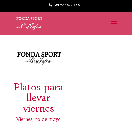
+34 977 677 188
Platos para
llevar
viernes
Viernes, 19 de mayo