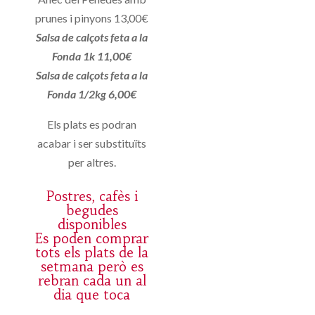
prunes i pinyons 13,00€
Salsa de calçots feta a la
Fonda 1k 11,00€
Salsa de calçots feta a la
Fonda 1/2kg 6,00€
Els plats es podran
acabar i ser substituïts
per altres.
Postres, cafès i
begudes
disponibles
Es poden comprar
tots els plats de la
setmana però es
rebran cada un al
dia que toca