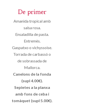
De primer
Amanida tropical amb
salsa rosa.
Ensaladilla de pasta.
Entremès.
Gaspatxo o vichyssoise.
Torrada de carbassó o
de sobrassada de
Mallorca.
Canelons de la fonda
(supl 4.00€).
Sepietes a la planxa
amb fons de ceba i
tomàquet (supl 5.00€).