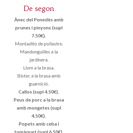
De segon
Ànec del Penedès amb
prunes i pinyons (supl
7.50€).
Montadito de pollastre.
Mandonguilles a la
jardinera.
Llom a la brasa.
Bistec a la brasa amb
guarnició.
Callos (supl 4.50€).
Peus de porc a la brasa
amb mongetes (supl
4.50€).
Popets amb ceba i
tomàquet (supl 6.50€).