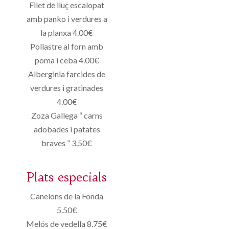
Filet de lluç escalopat
amb panko i verdures a
la planxa 4.00€
Pollastre al forn amb
poma i ceba 4.00€
Alberginia farcides de
verdures i gratinades
4.00€
Zoza Gallega “ carns
adobades i patates
braves ” 3.50€
Plats especials
Canelons de la Fonda
5.50€
Melós de vedella 8.75€