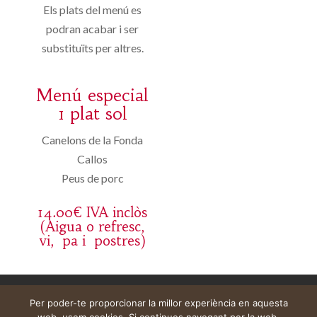
Els plats del menú es
podran acabar i ser
substituïts per altres.
Menú especial
1 plat sol
Canelons de la Fonda
Callos
Peus de porc
14.00€ IVA inclòs
(Aigua o refresc,
vi, pa i postres)
Aviso legal
Carrito
Mi cuenta
Per poder-te proporcionar la millor experiència en aquesta