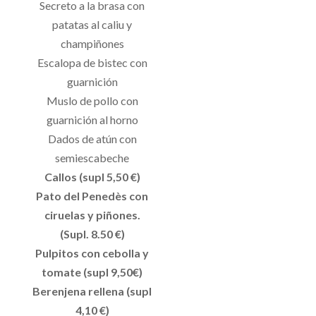
Secreto a la brasa con
patatas al caliu y
champiñones
Escalopa de bistec con
guarnición
Muslo de pollo con
guarnición al horno
Dados de atún con
semiescabeche
Callos (supl 5,50 €)
Pato del Penedès con
ciruelas y piñones.
(Supl. 8.50 €)
Pulpitos con cebolla y
tomate (supl 9,50€)
Berenjena rellena (supl
4,10 €)