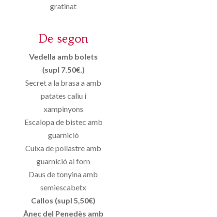
gratinat
De segon
Vedella amb bolets
(supl 7.50€.)
Secret a la brasa a amb
patates caliu i
xampinyons
Escalopa de bistec amb
guarnició
Cuixa de pollastre amb
guarnició al forn
Daus de tonyina amb
semiescabetx
Callos (supl 5,50€)
Ànec del Penedès amb