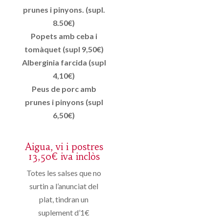
prunes i pinyons. (supl.
8.50€)
Popets amb ceba i
tomàquet (supl 9,50€)
Alberginia farcida (supl
4,10€)
Peus de porc amb
prunes i pinyons (supl
6,50€)
Aigua, vi i postres
13,50€ iva inclòs
Totes les salses que no
surtin a l’anunciat del
plat, tindran un
suplement d’1€