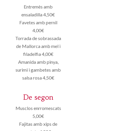
Entremès amb
ensaladilla 4,50€
Favetes amb pernil
4,00€
Torrada de sobrassada
de Mallorca amb mel i
filadelfia 4,00€
Amanida amb pinya,
surimi i gambetes amb
salsa rosa 4,50€
De segon
Musclos enrromescats
5,00€
Fajitas amb xips de