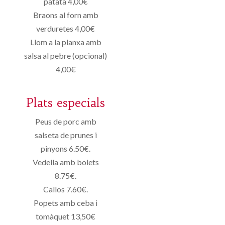
patata 4,00€
Braons al forn amb
verduretes 4,00€
Llom a la planxa amb
salsa al pebre (opcional)
4,00€
Plats especials
Peus de porc amb
salseta de prunes i
pinyons 6.50€.
Vedella amb bolets
8.75€.
Callos 7.60€.
Popets amb ceba i
tomàquet 13,50€