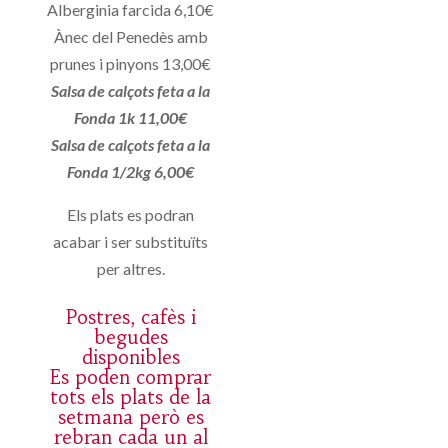
Alberginia farcida 6,10€
Ànec del Penedès amb
prunes i pinyons 13,00€
Salsa de calçots feta a la
Fonda 1k 11,00€
Salsa de calçots feta a la
Fonda 1/2kg 6,00€
Els plats es podran
acabar i ser substituïts
per altres.
Postres, cafès i
begudes
disponibles
Es poden comprar
tots els plats de la
setmana però es
rebran cada un al