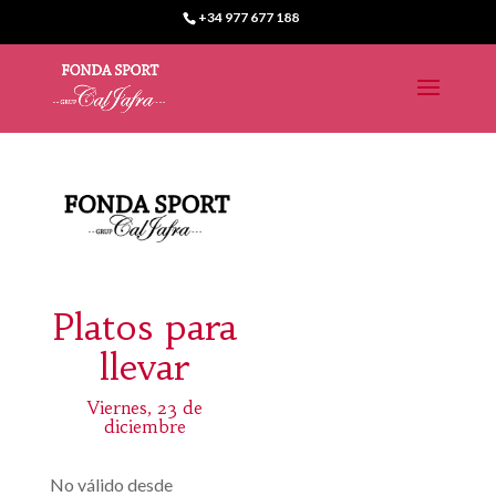
+34 977 677 188
Platos para
llevar
Viernes, 23 de
diciembre
No válido desde