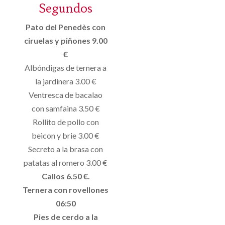
Segundos
Pato del Penedès con
ciruelas y piñones 9.00
€
Albóndigas de ternera a
la jardinera 3.00 €
Ventresca de bacalao
con samfaina 3.50 €
Rollito de pollo con
beicon y brie 3.00 €
Secreto a la brasa con
patatas al romero 3.00 €
Callos 6.50 €.
Ternera con rovellones
06:50
Pies de cerdo a la