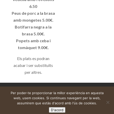
6.50
Peus de porc a la brasa
amb mongetes 5.00€.
Botifarra negra a la
brasa 5.00€.
Popets amb ceba i
tomàquet 9.00€.
Els plats es podran
acabar i ser substituïts
per altres.
Aviso legal
Carrito
Mi cuenta
Per poder-te proporcionar la millor experiència en aquesta
web, usem cookies. Si continues navegant per la web,
assumirem que estàs d'acord amb l'ús de cookies.
D'acord
Web construïda per
DeMomentSomTres