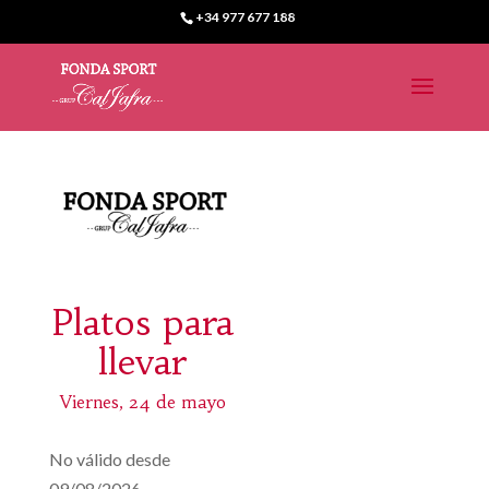
+34 977 677 188
Platos para
llevar
Viernes, 24 de mayo
No válido desde
09/08/2026