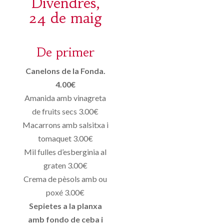
Divendres,
24 de maig
De primer
Canelons de la Fonda.
4.00€
Amanida amb vinagreta
de fruits secs 3.00€
Macarrons amb salsitxa i
tomaquet 3.00€
Mil fulles d’esberginia al
graten 3.00€
Crema de pèsols amb ou
poxé 3.00€
Sepietes a la planxa
amb fondo de ceba i