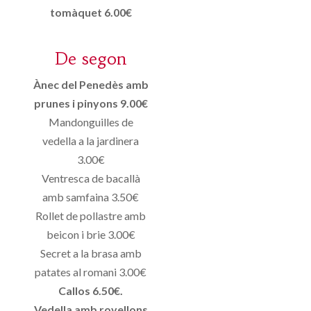
tomàquet 6.00€
De segon
Ànec del Penedès amb
prunes i pinyons 9.00€
Mandonguilles de
vedella a la jardinera
3.00€
Ventresca de bacallà
amb samfaina 3.50€
Rollet de pollastre amb
beicon i brie 3.00€
Secret a la brasa amb
patates al romani 3.00€
Callos 6.50€.
Vedella amb rovellons