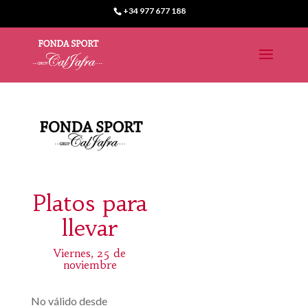
+34 977 677 188
Platos para
llevar
Viernes, 25 de
noviembre
No válido desde