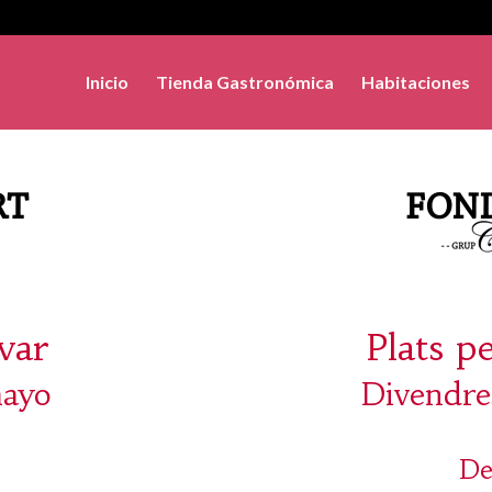
Inicio
Tienda Gastronómica
Habitaciones
evar
Plats p
mayo
Divendre
De