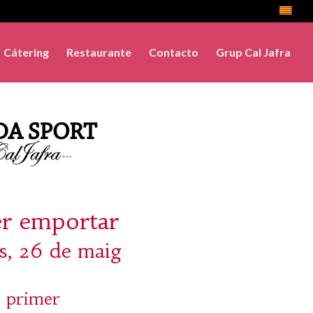
Cátering
Restaurante
Contacto
Grup Cal Jafra
er emportar
s, 26 de maig
 primer