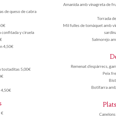
Amanida amb vinagreta de frui
tas de queso de cabra
Torrada d
50€
Mil fulles de tomàquet amb vi
 confitada y ciruela
sardin
0€
Salmorejo amb
ón 4,50€
D
Remenat d’espàrrecs, gam
 tostaditas 5,00€
Peix fr
0€
Bist
Botifarra amb
o 4,50€
s
Plat
 €
Canelons 