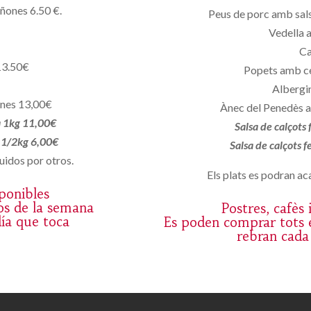
iñones 6.50 €.
Peus de porc amb sals
Vedella 
Ca
13.50€
Popets amb c
Albergin
ones 13,00€
Ànec del Penedès a
a 1kg 11,00€
Salsa de calçots
a 1/2kg 6,00€
Salsa de calçots 
uidos por otros.
Els plats es podran aca
sponibles
os de la semana
Postres, cafès
día que toca
Es poden comprar tots e
rebran cada