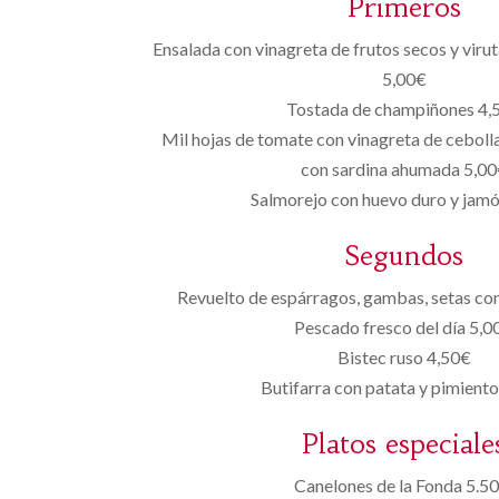
Primeros
Ensalada con vinagreta de frutos secos y viru
5,00€
Tostada de champiñones 4,
Mil hojas de tomate con vinagreta de cebolla
con sardina ahumada 5,0
Salmorejo con huevo duro y jam
Segundos
Revuelto de espárragos, gambas, setas con
Pescado fresco del día 5,0
Bistec ruso 4,50€
Butifarra con patata y pimient
Platos especiale
Canelones de la Fonda 5.50