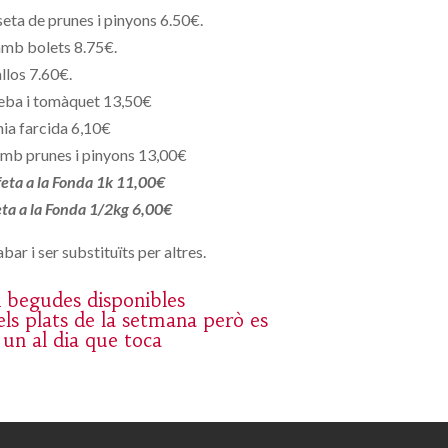
eta de prunes i pinyons 6.50€.
amb bolets 8.75€.
llos 7.60€.
eba i tomàquet 13,50€
ia farcida 6,10€
mb prunes i pinyons 13,00€
 feta a la Fonda 1k 11,00€
feta a la Fonda 1/2kg 6,00€
bar i ser substituïts per altres.
 i begudes disponibles
ls plats de la setmana però es
 un al dia que toca