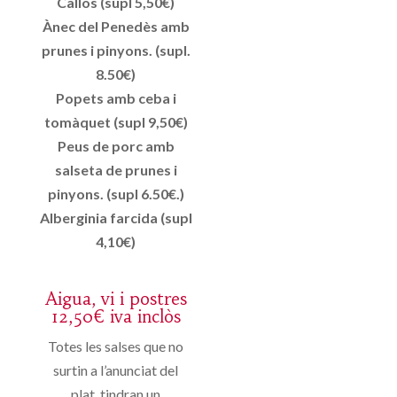
Callos (supl 5,50€)
Ànec del Penedès amb
prunes i pinyons. (supl.
8.50€)
Popets amb ceba i
tomàquet (supl 9,50€)
Peus de porc amb
salseta de prunes i
pinyons. (supl 6.50€.)
Alberginia farcida (supl
4,10€)
Aigua, vi i postres
12,50€ iva inclòs
Totes les salses que no
surtin a l’anunciat del
plat, tindran un