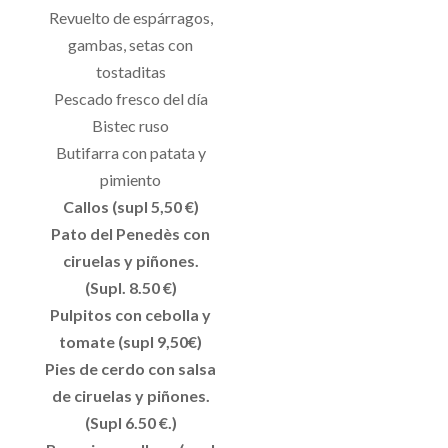
Revuelto de espárragos,
gambas, setas con
tostaditas
Pescado fresco del día
Bistec ruso
Butifarra con patata y
pimiento
Callos (supl 5,50 €)
Pato del Penedès con
ciruelas y piñones.
(Supl. 8.50 €)
Pulpitos con cebolla y
tomate (supl 9,50€)
Pies de cerdo con salsa
de ciruelas y piñones.
(Supl 6.50 €.)