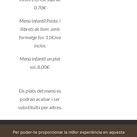
0.70€
Menú infantil:Pasta i
llibrets de llom amb
formatge fos 11€.iva
inclos.
Menú infantil un plat
sol..8.00€.
Els plats del menú es
podran acabar i ser
substituïts per altres.
Aviso legal
Carrito
Mi cuenta
Per poder-te proporcionar la millor experiència en aquesta