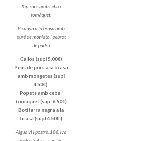
Xipirons amb ceba i
tomàquet.
Picanya a la brasa amb
puré de moniato i pebrot
de padró
Callos (supl 5.00€)
Peus de porc a la brasa
amb mongetes (supl
4.50€).
Popets amb ceba i
tomàquet (supl 6.50€)
Botifarra negra a la
brasa (supl 4.50€.)
Aigua vi i postre..18€. iva
inclos (refresc supl de