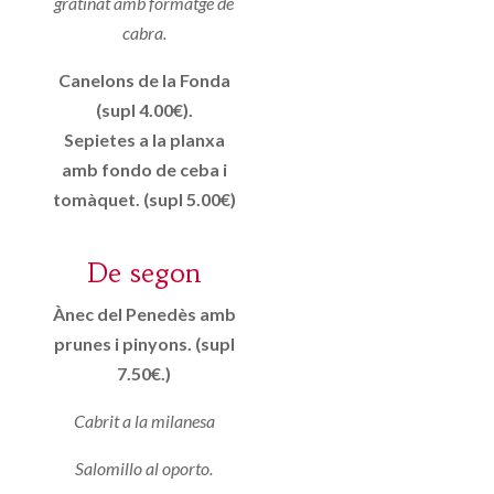
gratinat amb formatge de
cabra.
Canelons de la Fonda
(supl 4.00€).
Sepietes a la planxa
amb fondo de ceba i
tomàquet. (supl 5.00€)
De segon
Ànec del Penedès amb
prunes i pinyons. (supl
7.50€.)
Cabrit a la milanesa
Salomillo al oporto.