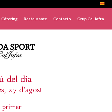
Cátering
Restaurante
Contacto
Grup Cal Jafra
 del dia
s, 27 d'agost
 primer