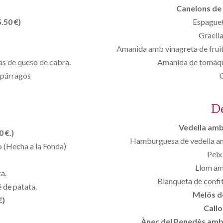
Canelons de 
.50 €)
Espaguet
Graella
Amanida amb vinagreta de fruits
as de queso de cabra.
Amanida de tomàque
spárragos
D
Vedella amb 
 €.)
Hamburguesa de vedella amb
 (Hecha a la Fonda)
Peix 
Llom amb
a.
Blanqueta de confit
 de patata.
Melós de
€)
Callo
Ànec del Penedès amb p