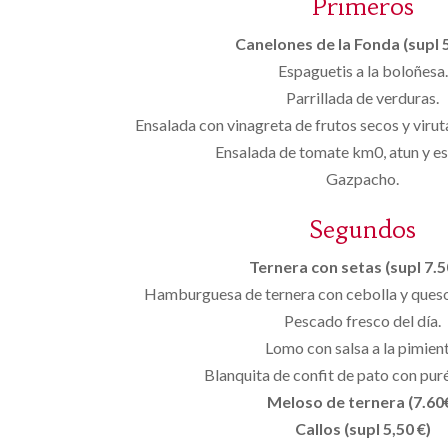
Primeros
Canelones de la Fonda (supl 5
Espaguetis a la boloñesa.
Parrillada de verduras.
Ensalada con vinagreta de frutos secos y virut
Ensalada de tomate km0, atun y e
Gazpacho.
Segundos
Ternera con setas (supl 7.50
Hamburguesa de ternera con cebolla y queso
Pescado fresco del día.
Lomo con salsa a la pimient
Blanquita de confit de pato con puré
Meloso de ternera (7.60
Callos (supl 5,50 €)