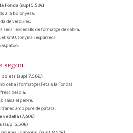
la Fonda (supl 5.50€)
is a la bolonyesa.
da de verdures.
 secs i encenalls de formatge de cabra.
t km0, tonyina i espàrrecs
Gaspatxo.
e segon
bolets (supl 7.50€.)
 ceba i formatge (Feta a la Fonda)
fresc del dia.
 salsa al pebre.
 d’ànec amb puré de patata.
 vedella (7,60€)
s (supl 5,50€)
runes i pinyons. (supl. 8.50€)