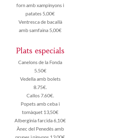
forn amb xampinyons i
patates 5,00€
Ventresca de bacallà
amb samfaina 5,00€
Plats especials
Canelons de la Fonda
5.50€
Vedella amb bolets
8.75€.
Callos 7.60€.
Popets amb ceba i
tomàquet 13,50€
Alberginia farcida 6,10€
Ànec del Penedès amb
prunes i pinyons 13,00€