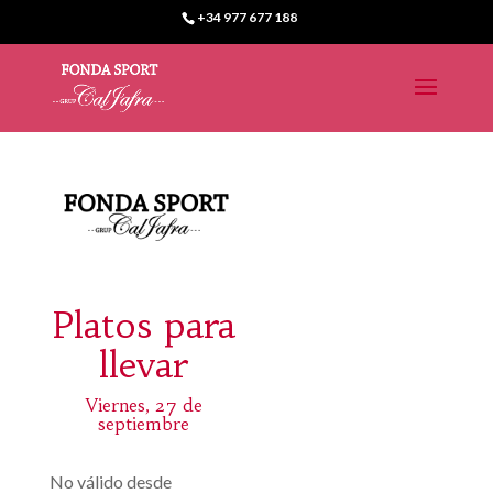
+34 977 677 188
Platos para
llevar
Viernes, 27 de
septiembre
No válido desde