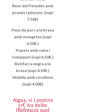
Ànec del Penedès amb
prunes i pinyons. (supl
7.50€)
Peus de porc a la brasa
amb mongetes (supl
4.50€.)
Popets amb ceba i
tomàquet (supl 6.50€.)
Botifarra negra a la
brasa (supl 4.50€.)
Vedella amb rovellons
(supl 4.00€)
Aigua, vi i postres
11€ iva inclòs
(Refrescos supl