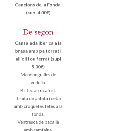
Canelons de la Fonda.
(supl 4.00€)
De segon
Cansalada ibèrica a la
brasa amb pa torrat i
allioli i ou ferrat (supl
5.00€)
Mandonguilles de
vedella.
Bistec al rocafort.
Truita de patata i ceba
amb croquetes fetes a la
fonda.
Ventresca de bacallà
amb samfaina.