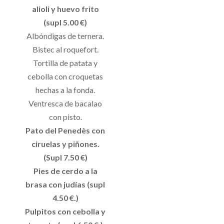
alioli y huevo frito
(supl 5.00 €)
Albóndigas de ternera.
Bistec al roquefort.
Tortilla de patata y
cebolla con croquetas
hechas a la fonda.
Ventresca de bacalao
con pisto.
Pato del Penedès con
ciruelas y piñones.
(Supl 7.50 €)
Pies de cerdo a la
brasa con judías (supl
4.50 €.)
Pulpitos con cebolla y