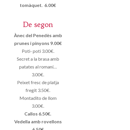
tomàquet. 6.00€
De segon
Ànec del Penedès amb
prunes i pinyons 9.00€
Poti- poti 3.00€.
Secret a la brasa amb
patates al romaní…
3.00€.
Peixet fresc de platja
fregit 3.50€.
Montadito de llom
3.00€.
Callos 6.50€.
Vedella amb rovellons
6.50€