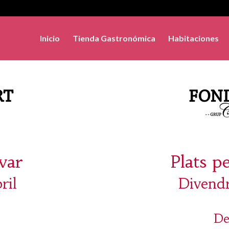
Inicio
Tienda Gastronómica
Habitaciones
evar
Plats p
ril
Divendr
De