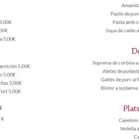
Amanida
€
Pastis de por
 5,00€
Pasta amb s
,00€
Sopa de caldo a
ta 5,00€
D
Suprema de corbina a 
arnición 5,00€
Aletes de pollast
no 5,00€
Galtes de porc al
ritas 5,00€
Bistec a la planx
fort 5,00€
s
Plat
 €
Canelons 
Vedella 
Ca