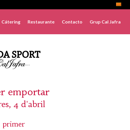
Cátering
Restaurante
Contacto
Grup Cal Jafra
er emportar
es, 4 d'abril
 primer