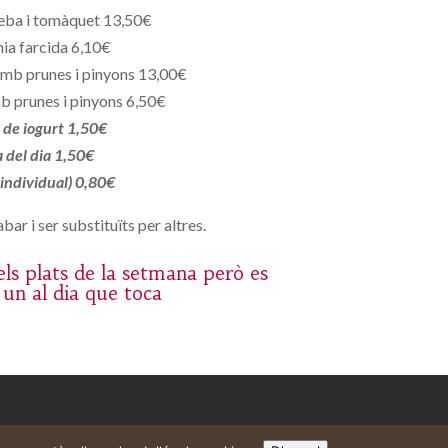
eba i tomàquet 13,50€
ia farcida 6,10€
mb prunes i pinyons 13,00€
b prunes i pinyons 6,50€
de iogurt 1,50€
a del dia 1,50€
 individual) 0,80€
bar i ser substituïts per altres.
ls plats de la setmana però es
 un al dia que toca