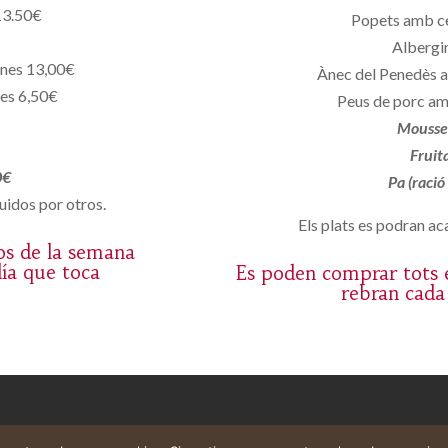
13.50€
Popets amb c
Albergin
ones 13,00€
Ànec del Penedès a
nes 6,50€
Peus de porc am
Mousse 
Fruit
0€
Pa (ració
uidos por otros.
Els plats es podran aca
os de la semana
día que toca
Es poden comprar tots e
rebran cada