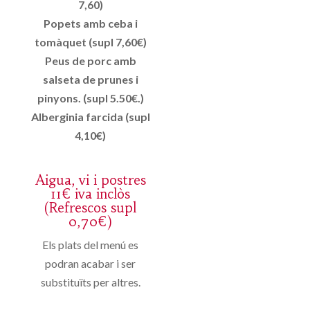
7,60)
Popets amb ceba i
tomàquet (supl 7,60€)
Peus de porc amb
salseta de prunes i
pinyons. (supl 5.50€.)
Alberginia farcida (supl
4,10€)
Aigua, vi i postres
11€ iva inclòs
(Refrescos supl
0,70€)
Els plats del menú es
podran acabar i ser
substituïts per altres.