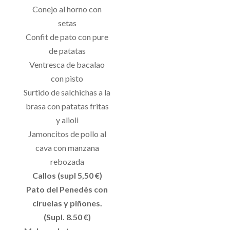
Conejo al horno con
setas
Confit de pato con pure
de patatas
Ventresca de bacalao
con pisto
Surtido de salchichas a la
brasa con patatas fritas
y alioli
Jamoncitos de pollo al
cava con manzana
rebozada
Callos (supl 5,50 €)
Pato del Penedès con
ciruelas y piñones.
(Supl. 8.50 €)