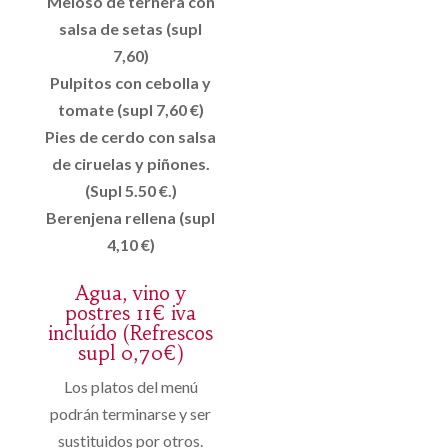
Meloso de ternera con
salsa de setas (supl
7,60)
Pulpitos con cebolla y
tomate (supl 7,60 €)
Pies de cerdo con salsa
de ciruelas y piñones.
(Supl 5.50 €.)
Berenjena rellena (supl
4,10 €)
Agua, vino y
postres 11€ iva
incluído (Refrescos
supl 0,70€)
Los platos del menú
podrán terminarse y ser
sustituidos por otros.