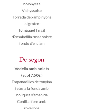
bolonyesa
Vichyssoise
Torrada de xampinyons
al graten
Tomàquet farcit
d’ensaladilla russa sobre
fondo d’enciam
De segon
Vedella amb bolets
(supl 7.50€.)
Empanadilles de tonyina
fetes a la fonda amb
bouquet d’amanida
Conill al forn amb
rovellons