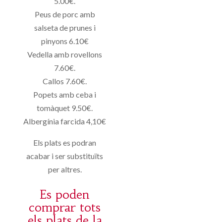
5.00€.
Peus de porc amb
salseta de prunes i
pinyons 6.10€
Vedella amb rovellons
7.60€.
Callos 7.60€.
Popets amb ceba i
tomàquet 9.50€.
Albergínia farcida 4,10€
Els plats es podran
acabar i ser substituïts
per altres.
Es poden
comprar tots
els plats de la