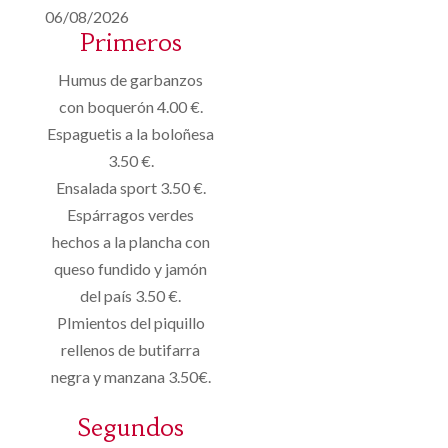
06/08/2026
Primeros
Humus de garbanzos
con boquerón 4.00 €.
Espaguetis a la boloñesa
3.50 €.
Ensalada sport 3.50 €.
Espárragos verdes
hechos a la plancha con
queso fundido y jamón
del país 3.50 €.
PImientos del piquillo
rellenos de butifarra
negra y manzana 3.50€.
Segundos