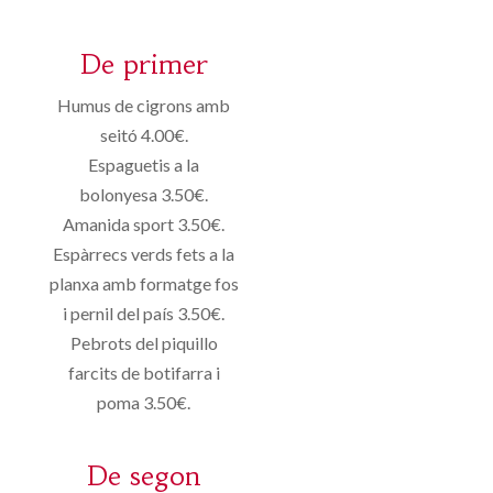
De primer
Humus de cigrons amb
seitó 4.00€.
Espaguetis a la
bolonyesa 3.50€.
Amanida sport 3.50€.
Espàrrecs verds fets a la
planxa amb formatge fos
i pernil del país 3.50€.
Pebrots del piquillo
farcits de botifarra i
poma 3.50€.
De segon