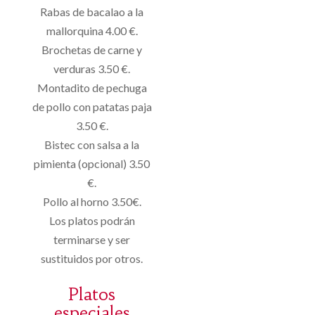
Rabas de bacalao a la
mallorquina 4.00 €.
Brochetas de carne y
verduras 3.50 €.
Montadito de pechuga
de pollo con patatas paja
3.50 €.
Bistec con salsa a la
pimienta (opcional) 3.50
€.
Pollo al horno 3.50€.
Los platos podrán
terminarse y ser
sustituidos por otros.
Platos
especiales