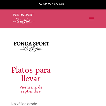
+34 977 677 188
Platos para
llevar
Viernes, 4 de
septiembre
No válido desde