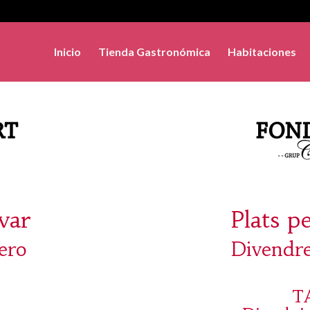
Inicio
Tienda Gastronómica
Habitaciones
evar
Plats p
ero
Divendre
T