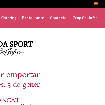
Cátering
Restaurante
Contacto
Grup Cal Jafra
er emportar
s, 5 de gener
ANCAT