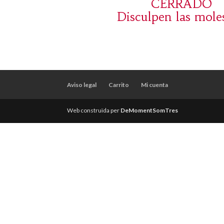
CERRADO
Disculpen las moles
Aviso legal
Carrito
Mi cuenta
Web construïda per
DeMomentSomTres