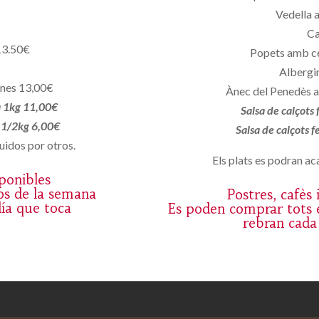
Vedella 
Ca
13.50€
Popets amb c
Albergin
ones 13,00€
Ànec del Penedès a
a 1kg 11,00€
Salsa de calçots
a 1/2kg 6,00€
Salsa de calçots 
uidos por otros.
Els plats es podran aca
sponibles
os de la semana
Postres, cafès
día que toca
Es poden comprar tots e
rebran cada