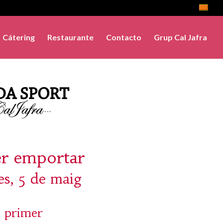
Cátering
Restaurante
Contacto
Grup Cal Jafra
er emportar
es, 5 de maig
 primer