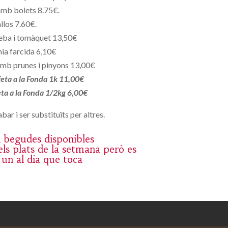
amb bolets 8.75€.
llos 7.60€.
eba i tomàquet 13,50€
ia farcida 6,10€
mb prunes i pinyons 13,00€
 feta a la Fonda 1k 11,00€
feta a la Fonda 1/2kg 6,00€
bar i ser substituïts per altres.
 i begudes disponibles
ls plats de la setmana però es
 un al dia que toca