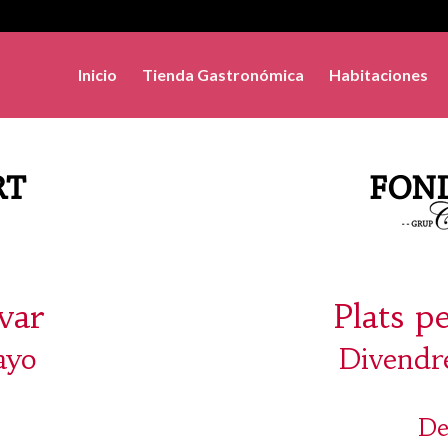
Inicio
Tienda Gastronómica
Habitaciones
evar
Plats p
ayo
Divendr
De