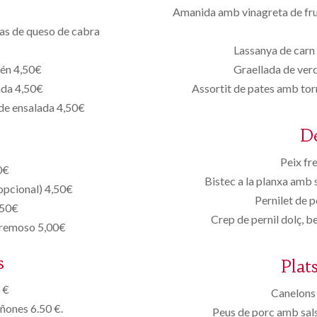
Amanida amb vinagreta de frui
tas de queso de cabra
Lassanya de carn 
tén 4,50€
Graellada de ver
ada 4,50€
Assortit de pates amb tor
 de ensalada 4,50€
D
Peix fr
0€
Bistec a la planxa amb 
(opcional) 4,50€
Pernilet de p
,50€
Crep de pernil dolç, 
 cremoso 5,00€
s
Plat
 €
Canelons 
iñones 6.50 €.
Peus de porc amb sals