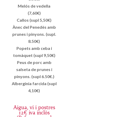
Melós de vedella
(7,60€)
Callos (supl 5,50€)
Ànec del Penedès amb
prunes i pinyons. (supl.
8.50€)
Popets amb ceba i
tomàquet (supl 9,50€)
Peus de porc amb
salseta de prunes i
pinyons. (supl 6.50€.)
Alberginia farcida (supl
4,10€)
Aigua, vi i postres
12€ iva inclòs