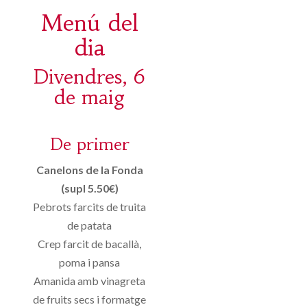
Menú del
dia
Divendres, 6
de maig
De primer
Canelons de la Fonda
(supl 5.50€)
Pebrots farcits de truita
de patata
Crep farcit de bacallà,
poma i pansa
Amanida amb vinagreta
de fruits secs i formatge