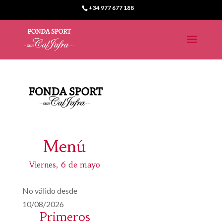
+34 977 677 188
Menú
Viernes, 6 de mayo
No válido desde
10/08/2026
Primeros