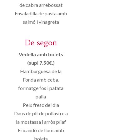
de cabra arrebossat
Ensaladilla de pasta amb
salmó i vinagreta
De segon
Vedella amb bolets
(supl 7.50€.)
Hamburguesa de la
Fonda amb ceba,
formatge fos i patata
palla
Peix fresc del dia
Daus de pit de pollastre a
la mostassa i arròs pílaf
Fricandó de llom amb
bolets