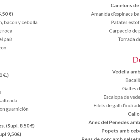
Canelons de 
.50 €)
Amanida d’espinacs ba
, bacon y cebolla
Patates esto
e roca
Carpaccio de p
l país
Torrada d
con
D
Vedella amb 
 €.)
Bacall
Galtes d
o
Escalopa de vede
salteada
Filets de gall d’indi 
con guarnición
Callo
Ànec del Penedès amb p
. (Supl. 8.50 €)
Popets amb ceba
upl 9,50€)
Peus de porc amb salseta 