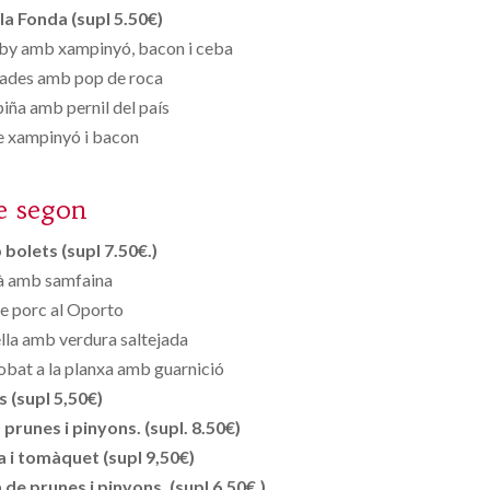
la Fonda (supl 5.50€)
by amb xampinyó, bacon i ceba
fades amb pop de roca
iña amb pernil del país
e xampinyó i bacon
e segon
bolets (supl 7.50€.)
à amb samfaina
e porc al Oporto
lla amb verdura saltejada
adobat a la planxa amb guarnició
s (supl 5,50€)
runes i pinyons. (supl. 8.50€)
 i tomàquet (supl 9,50€)
de prunes i pinyons. (supl 6.50€.)