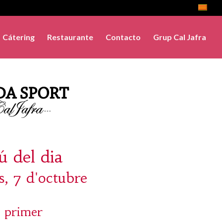
Cátering
Restaurante
Contacto
Grup Cal Jafra
 del dia
s, 7 d'octubre
 primer