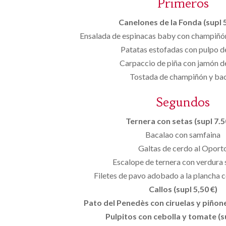
Primeros
Canelones de la Fonda (supl 5
Ensalada de espinacas baby con champiñón
Patatas estofadas con pulpo d
Carpaccio de piña con jamón de
Tostada de champiñón y ba
Segundos
Ternera con setas (supl 7.50
Bacalao con samfaina
Galtas de cerdo al Oport
Escalope de ternera con verdura 
Filetes de pavo adobado a la plancha 
Callos (supl 5,50 €)
Pato del Penedès con ciruelas y piñones
Pulpitos con cebolla y tomate (s