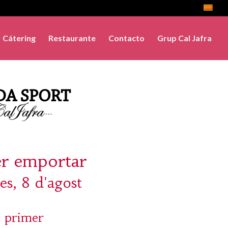
Cátering
Restaurante
Contacto
Grup Cal Jafra
er emportar
es, 8 d'agost
 primer