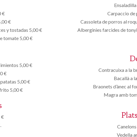
Ensaladilla
0 €
Carpaccio de 
5,00 €
Cassoleta de porros al roq
es y tostadas 5,00 €
Alberginies farcides de tony
de tomate 5,00 €
D
pimientos 5,00 €
Contracuixa a la b
00 €
Bacallà a l
 patatas 5,00 €
Braonets d’ànec al fo
rito 5,00 €
Magra amb tomp
s
Plat
 €
.
Canelons 
Vedella a