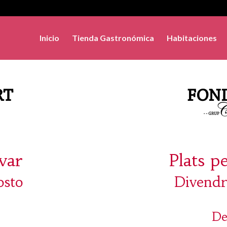
Inicio
Tienda Gastronómica
Habitaciones
evar
Plats p
osto
Divendr
De