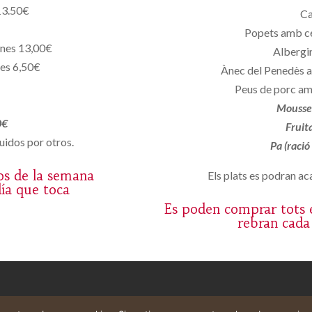
13.50€
Ca
Popets amb c
ones 13,00€
Albergin
nes 6,50€
Ànec del Penedès a
Peus de porc am
Mousse 
0€
Fruit
uidos por otros.
Pa (ració
os de la semana
Els plats es podran aca
día que toca
Es poden comprar tots e
rebran cada