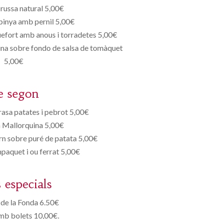
 russa natural 5,00€
pinya amb pernil 5,00€
uefort amb anous i torradetes 5,00€
ina sobre fondo de salsa de tomàquet
5,00€
e segon
rasa patates i pebrot 5,00€
a Mallorquina 5,00€
rn sobre puré de patata 5,00€
aquet i ou ferrat 5,00€
s especials
de la Fonda 6.50€
mb bolets 10,00€.