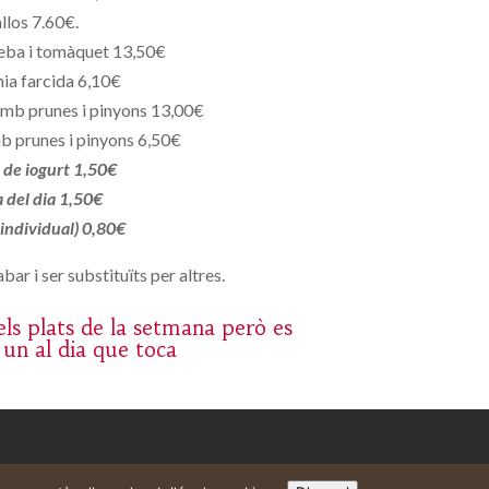
llos 7.60€.
eba i tomàquet 13,50€
ia farcida 6,10€
mb prunes i pinyons 13,00€
b prunes i pinyons 6,50€
de iogurt 1,50€
a del dia 1,50€
 individual) 0,80€
bar i ser substituïts per altres.
ls plats de la setmana però es
 un al dia que toca