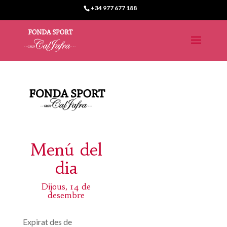
+34 977 677 188
Menú del
dia
Dijous, 14 de
desembre
Expirat des de