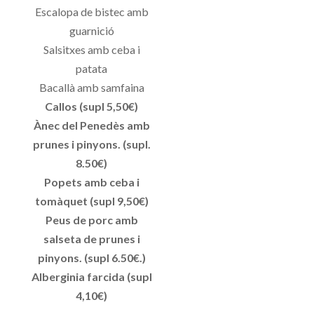
Escalopa de bistec amb
guarnició
Salsitxes amb ceba i
patata
Bacallà amb samfaina
Callos (supl 5,50€)
Ànec del Penedès amb
prunes i pinyons. (supl.
8.50€)
Popets amb ceba i
tomàquet (supl 9,50€)
Peus de porc amb
salseta de prunes i
pinyons. (supl 6.50€.)
Alberginia farcida (supl
4,10€)