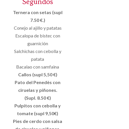
Segundos
Ternera con setas (supl
7.50 €.)
Conejo al ajillo y patatas
Escalopa de bistec con
guarnición
Salchichas con cebolla y
patata
Bacalao con samfaina
Callos (supl 5,50 €)
Pato del Penedès con
ciruelas y piñones.
(Supl. 8.50 €)
Pulpitos con cebolla y
tomate (supl 9,50€)
Pies de cerdo con salsa
de ciruelas y piñones.