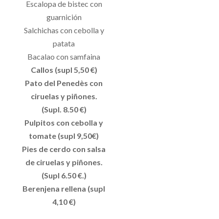
Escalopa de bistec con
guarnición
Salchichas con cebolla y
patata
Bacalao con samfaina
Callos (supl 5,50 €)
Pato del Penedès con
ciruelas y piñones.
(Supl. 8.50 €)
Pulpitos con cebolla y
tomate (supl 9,50€)
Pies de cerdo con salsa
de ciruelas y piñones.
(Supl 6.50 €.)
Berenjena rellena (supl
4,10 €)