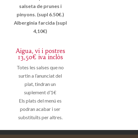
salseta de prunes i
pinyons. (supl 6.50€.)
Alberginia farcida (supl
4,10€)
Aigua, vi i postres
13,50€ iva inclòs
Totes les salses que no
surtin a l’anunciat del
plat, tindran un
suplement d’1€
Els plats del menú es
podran acabar i ser
substituïts per altres.