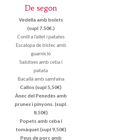
De segon
Vedella amb bolets
(supl 7.50€.)
Conill a l’allet i patates
Escalopa de bistec amb
guarnició
Salsitxes amb ceba i
patata
Bacallà amb samfaina
Callos (supl 5,50€)
Ànec del Penedès amb
prunes i pinyons. (supl.
8.50€)
Popets amb ceba i
tomàquet (supl 9,50€)
Peus de porc amb