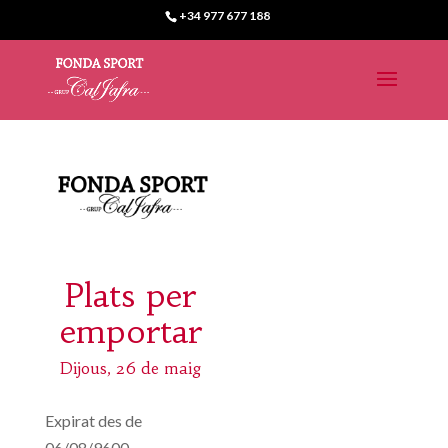
+34 977 677 188
Plats per
emportar
Dijous, 26 de maig
Expirat des de
06/08/9600