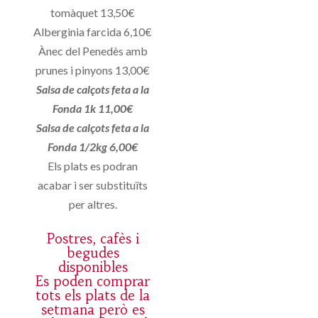
tomàquet 13,50€
Alberginia farcida 6,10€
Ànec del Penedès amb
prunes i pinyons 13,00€
Salsa de calçots feta a la
Fonda 1k 11,00€
Salsa de calçots feta a la
Fonda 1/2kg 6,00€
Els plats es podran
acabar i ser substituïts
per altres.
Postres, cafès i
begudes
disponibles
Es poden comprar
tots els plats de la
setmana però es