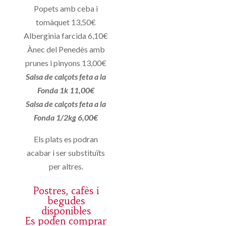
Popets amb ceba i
tomàquet 13,50€
Alberginia farcida 6,10€
Ànec del Penedès amb
prunes i pinyons 13,00€
Salsa de calçots feta a la
Fonda 1k 11,00€
Salsa de calçots feta a la
Fonda 1/2kg 6,00€
Els plats es podran
acabar i ser substituïts
per altres.
Postres, cafès i
begudes
disponibles
Es poden comprar