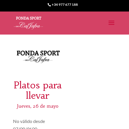
+34 977 677 188
Platos para
llevar
Jueves, 26 de mayo
No válido desde
07/08/9600