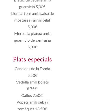
guarnició 5,00€
Llom al forn amb salsa de
mostassa i arròs pilaf
5,00€
Mero a la planxa amb
guarnició de samfaina
5,00€
Plats especials
Canelons de la Fonda
5.50€
Vedella amb bolets
8.75€.
Callos 7.60€.
Popets amb ceba i
tomàquet 13,50€