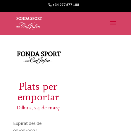
+34 977 677 188
Plats per
emportar
Dilluns, 24 de març
Expirat des de
08/08/2026