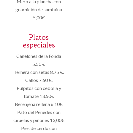
Mero a la plancha con
guarnición de samfaina
5,00€
Platos
especiales
Canelones de la Fonda
5.50 €
Ternera con setas 8.75 €.
Callos 7.60 €.
Pulpitos con cebolla y
tomate 13.50€
Berenjena rellena 6,10€
Pato del Penedès con
ciruelas y piñones 13,00€
Pies de cerdo con