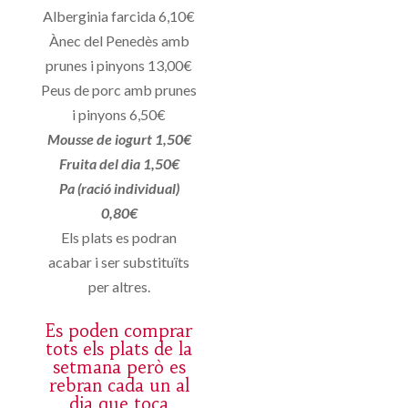
Alberginia farcida 6,10€
Ànec del Penedès amb
prunes i pinyons 13,00€
Peus de porc amb prunes
i pinyons 6,50€
Mousse de iogurt 1,50€
Fruita del dia 1,50€
Pa (ració individual)
0,80€
Els plats es podran
acabar i ser substituïts
per altres.
Es poden comprar
tots els plats de la
setmana però es
rebran cada un al
dia que toca