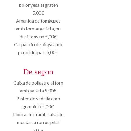
bolonyesa al gratén
5,00€
Amanida de tomàquet
amb formatge feta, ou
dur i tonyina 5,00€
Carpaccio de pinya amb
pernil del pais 5,00€
De segon
Cuixa de pollastre al forn
amb salseta 5,00€
Bistec de vedella amb
guarnició 5,00€
Llom al forn amb salsa de
mostassa i arròs pilaf
5,00€