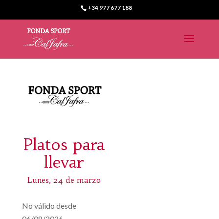
+34 977 677 188
Platos para
llevar
Lunes, 24 de marzo
No válido desde
06/08/2026