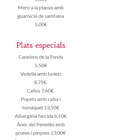
Mero a la planxa amb
guarnició de samfaina
5,00€
Plats especials
Canelons de la Fonda
5.50€
Vedella amb bolets
8.75€.
Callos 7.60€.
Popets amb ceba i
tomàquet 13,50€
Alberginia farcida 6,10€
Ànec del Penedès amb
prunes i pinyons 13,00€