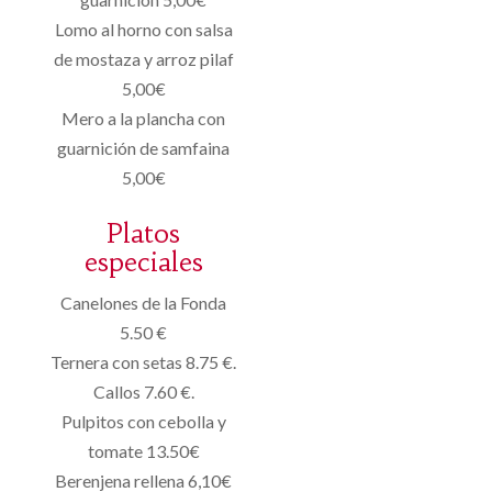
Lomo al horno con salsa
de mostaza y arroz pilaf
5,00€
Mero a la plancha con
guarnición de samfaina
5,00€
Platos
especiales
Canelones de la Fonda
5.50 €
Ternera con setas 8.75 €.
Callos 7.60 €.
Pulpitos con cebolla y
tomate 13.50€
Berenjena rellena 6,10€