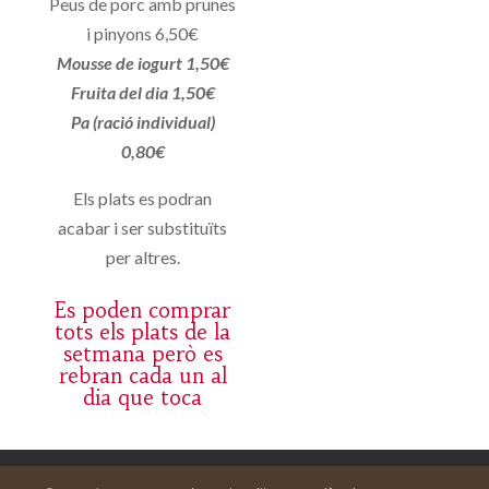
Peus de porc amb prunes
i pinyons 6,50€
Mousse de iogurt 1,50€
Fruita del dia 1,50€
Pa (ració individual)
0,80€
Els plats es podran
acabar i ser substituïts
per altres.
Es poden comprar
tots els plats de la
setmana però es
rebran cada un al
dia que toca
Aviso legal
Carrito
Mi cuenta