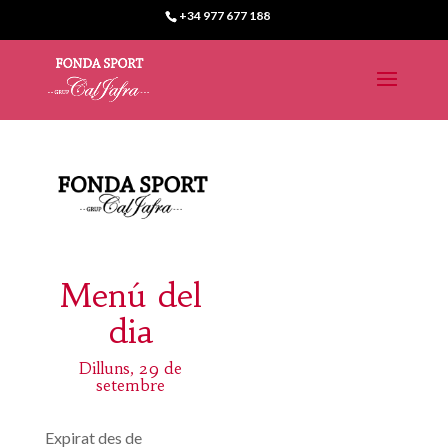
+34 977 677 188
Menú del
dia
Dilluns, 29 de
setembre
Expirat des de