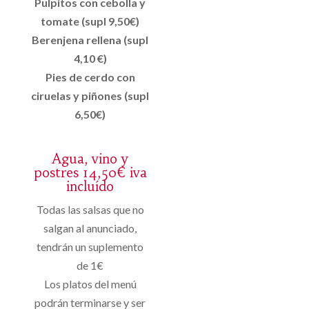
Pulpitos con cebolla y
tomate (supl 9,50€)
Berenjena rellena (supl
4,10 €)
Pies de cerdo con
ciruelas y piñones (supl
6,50€)
Agua, vino y
postres 14,50€ iva
incluído
Todas las salsas que no
salgan al anunciado,
tendrán un suplemento
de 1€
Los platos del menú
podrán terminarse y ser