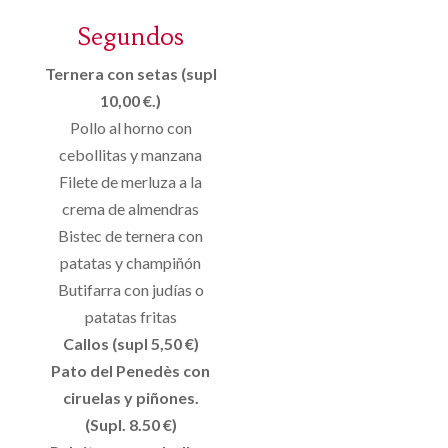
Segundos
Ternera con setas (supl
10,00 €.)
Pollo al horno con
cebollitas y manzana
Filete de merluza a la
crema de almendras
Bistec de ternera con
patatas y champiñón
Butifarra con judías o
patatas fritas
Callos (supl 5,50 €)
Pato del Penedès con
ciruelas y piñones.
(Supl. 8.50 €)