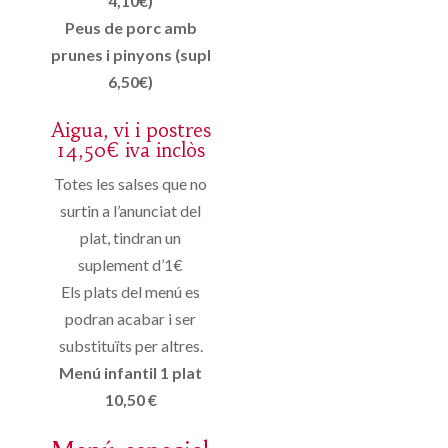
4,10€)
Peus de porc amb
prunes i pinyons (supl
6,50€)
Aigua, vi i postres
14,50€ iva inclòs
Totes les salses que no
surtin a l’anunciat del
plat, tindran un
suplement d’1€
Els plats del menú es
podran acabar i ser
substituïts per altres.
Menú infantil 1 plat
10,50 €