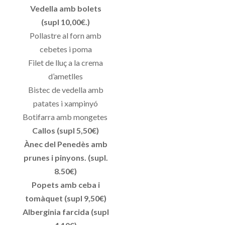
Vedella amb bolets
(supl 10,00€.)
Pollastre al forn amb
cebetes i poma
Filet de lluç a la crema
d’ametlles
Bistec de vedella amb
patates i xampinyó
Botifarra amb mongetes
Callos (supl 5,50€)
Ànec del Penedès amb
prunes i pinyons. (supl.
8.50€)
Popets amb ceba i
tomàquet (supl 9,50€)
Alberginia farcida (supl