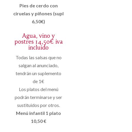
Pies de cerdo con
ciruelas y piñones (supl
6,50€)
Agua, vino y
postres 14,50€ iva
incluído
Todas las salsas que no
salgan al anunciado,
tendrán un suplemento
de 1€
Los platos del menú
podrán terminarse y ser
sustituidos por otros.
Menú infantil 1 plato
10,50 €