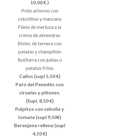
10,00 €.)
Pollo al horno con
cebollitas y manzana
Filete de merluza a la
crema de almendras
Bistec de ternera con
patatas y champiñón
Butifarra con judías o
patatas fritas
Callos (supl 5,50 €)
Pato del Penedès con
ciruelas y piñones.
(Supl. 8.50 €)
Pulpitos con cebolla y
tomate (supl 9,50€)
Berenjena rellena (supl
4,10 €)