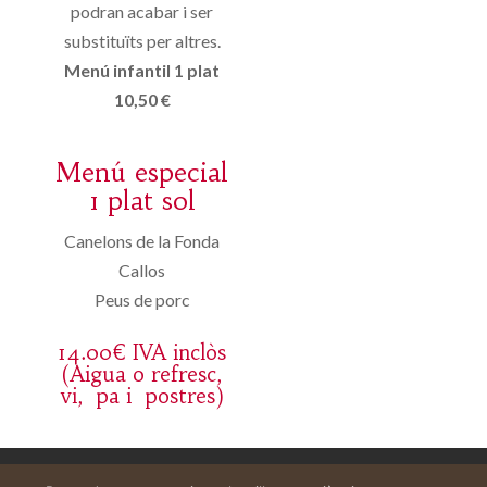
podran acabar i ser
substituïts per altres.
Menú infantil 1 plat
10,50 €
Menú especial
1 plat sol
Canelons de la Fonda
Callos
Peus de porc
14.00€ IVA inclòs
(Aigua o refresc,
vi, pa i postres)
Aviso legal
Carrito
Mi cuenta