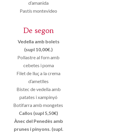
d’amanida
Pastís montevideo
De segon
Vedella amb bolets
(supl 10,00€.)
Pollastre al forn amb
cebetes i poma
Filet de lluç a la crema
d’ametlles
Bistec de vedella amb
patates i xampinyó
Botifarra amb mongetes
Callos (supl 5,50€)
Ànec del Penedès amb
prunes i pinyons. (supl.