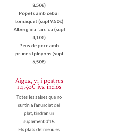
8.50€)
Popets amb ceba i
tomàquet (supl 9,50€)
Alberginia farcida (supl
4,10€)
Peus de porc amb
prunes i pinyons (supl
6,50€)
Aigua, vi i postres
14,50€ iva inclòs
Totes les salses que no
surtin a l’anunciat del
plat, tindran un
suplement d’1€
Els plats del menú es