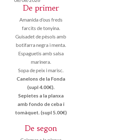
De primer
Amanida d’ous freds
farcits de tonyina.
Guisadet de pèsols amb
botifarra negra i menta.
Espaguetis amb salsa
marinera.
Sopa de peix i marisc.
Canelons de la Fonda
(supl 4.00€).
Sepietes a la planxa
amb fondo de ceba i
tomàquet. (supl 5.00€)
De segon
Calamar a la planxa