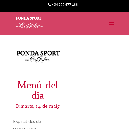
+34 977 677 188
Menú del
dia
Dimarts, 14 de maig
Expirat des de
08/08/2026