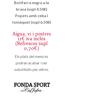
Botifarra negra a la
brasa (supl 4.50€)
Popets amb ceba i
tomàquet (supl 6.50€)
Aigua, vi i postres
11€ iva inclòs
(Refrescos supl
0,70€)
Els plats del menú es
podran acabar i ser
substituïts per altres.