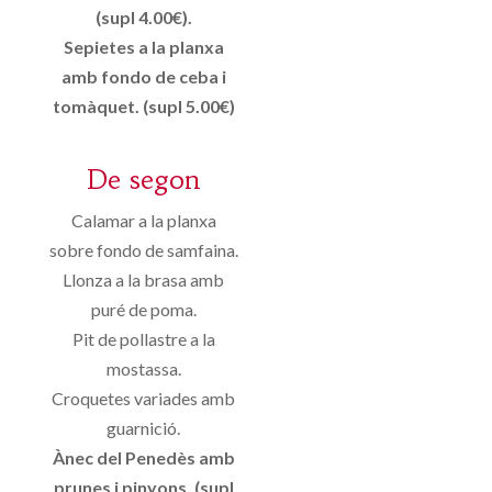
(supl 4.00€).
Sepietes a la planxa
amb fondo de ceba i
tomàquet. (supl 5.00€)
De segon
Calamar a la planxa
sobre fondo de samfaina.
Llonza a la brasa amb
puré de poma.
Pit de pollastre a la
mostassa.
Croquetes variades amb
guarnició.
Ànec del Penedès amb
prunes i pinyons. (supl