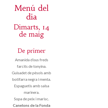
Menú del
dia
Dimarts, 14
de maig
De primer
Amanida d’ous freds
farcits de tonyina.
Guisadet de pèsols amb
botifarra negra i menta.
Espaguetis amb salsa
marinera.
Sopa de peix i marisc.
Canelons de la Fonda