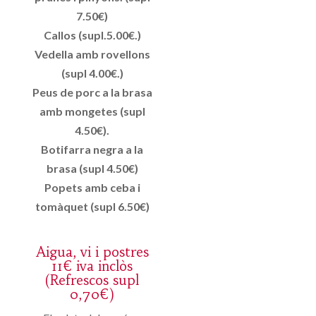
7.50€)
Callos (supl.5.00€.)
Vedella amb rovellons
(supl 4.00€.)
Peus de porc a la brasa
amb mongetes (supl
4.50€).
Botifarra negra a la
brasa (supl 4.50€)
Popets amb ceba i
tomàquet (supl 6.50€)
Aigua, vi i postres
11€ iva inclòs
(Refrescos supl
0,70€)