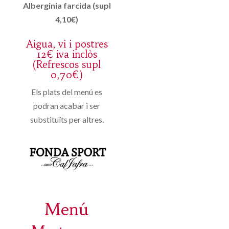
Alberginia farcida (supl
4,10€)
Aigua, vi i postres
12€ iva inclòs
(Refrescos supl
0,70€)
Els plats del menú es
podran acabar i ser
substituïts per altres.
Menú