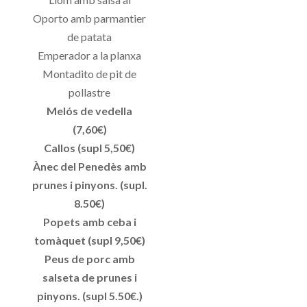
Oporto amb parmantier
de patata
Emperador a la planxa
Montadito de pit de
pollastre
Melós de vedella
(7,60€)
Callos (supl 5,50€)
Ànec del Penedès amb
prunes i pinyons. (supl.
8.50€)
Popets amb ceba i
tomàquet (supl 9,50€)
Peus de porc amb
salseta de prunes i
pinyons. (supl 5.50€.)