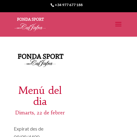
+34 977 677 188
Menú del
dia
Dimarts, 22 de febrer
Expirat des de
09/08/4400