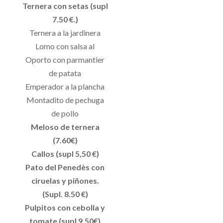
Ternera con setas (supl
7.50 €.)
Ternera a la jardinera
Lomo con salsa al
Oporto con parmantier
de patata
Emperador a la plancha
Montadito de pechuga
de pollo
Meloso de ternera
(7.60€)
Callos (supl 5,50 €)
Pato del Penedès con
ciruelas y piñones.
(Supl. 8.50 €)
Pulpitos con cebolla y
tomate (supl 9,50€)