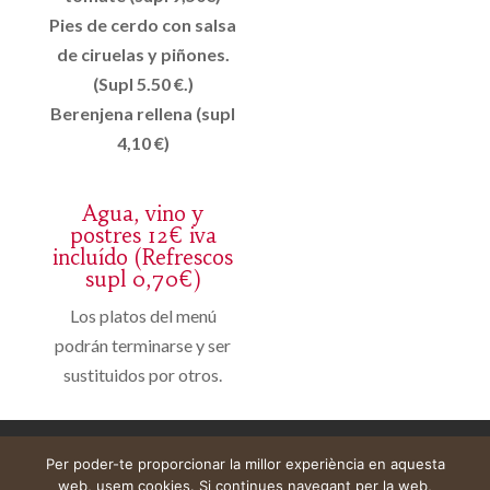
Pies de cerdo con salsa
de ciruelas y piñones.
(Supl 5.50 €.)
Berenjena rellena (supl
4,10 €)
Agua, vino y
postres 12€ iva
incluído (Refrescos
supl 0,70€)
Los platos del menú
podrán terminarse y ser
sustituidos por otros.
Avís legal
Cistella
El meu compte
Per poder-te proporcionar la millor experiència en aquesta
web, usem cookies. Si continues navegant per la web,