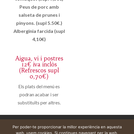
Peus de porc amb
salseta de prunes i
pinyons. (supl 5.50€.)
Alberginia farcida (supl
4,10€)
Aigua, vi i postres
12€ iva inclòs
(Refrescos supl
0,70€)
Els plats del menú es
podran acabar i ser
substituïts per altres.
Aviso legal
Carrito
Mi cuenta
Per poder-te proporcionar la millor experiència en aquesta
web, usem cookies. Si continues navegant per la web,