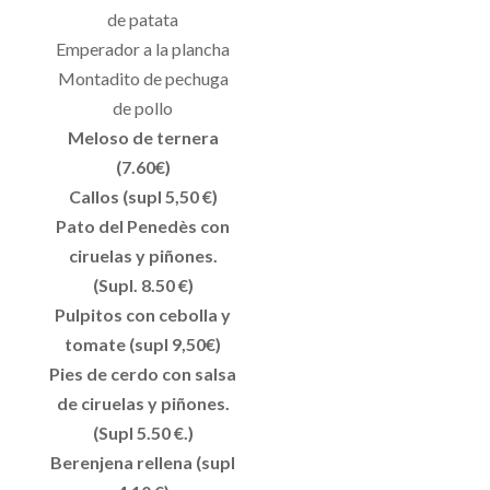
de patata
Emperador a la plancha
Montadito de pechuga
de pollo
Meloso de ternera
(7.60€)
Callos (supl 5,50 €)
Pato del Penedès con
ciruelas y piñones.
(Supl. 8.50 €)
Pulpitos con cebolla y
tomate (supl 9,50€)
Pies de cerdo con salsa
de ciruelas y piñones.
(Supl 5.50 €.)
Berenjena rellena (supl