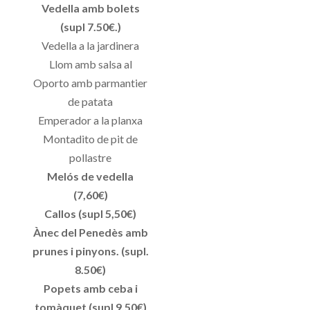
Vedella amb bolets
(supl 7.50€.)
Vedella a la jardinera
Llom amb salsa al
Oporto amb parmantier
de patata
Emperador a la planxa
Montadito de pit de
pollastre
Melós de vedella
(7,60€)
Callos (supl 5,50€)
Ànec del Penedès amb
prunes i pinyons. (supl.
8.50€)
Popets amb ceba i
tomàquet (supl 9,50€)