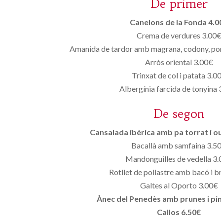
De primer
Canelons de la Fonda 4.0
Crema de verdures 3.00
Amanida de tardor amb magrana, codony, po
Arròs oriental 3.00€
Trinxat de col i patata 3.0
Albergínia farcida de tonyina
De segon
Cansalada ibèrica amb pa torrat i ou
Bacallà amb samfaina 3.5
Mandonguilles de vedella 3
Rotllet de pollastre amb bacó i b
Galtes al Oporto 3.00€
Ànec del Penedès amb prunes i pi
Callos 6.50€