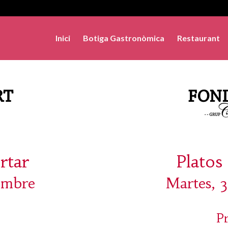
Inici
Botiga Gastronòmica
Restaurant
rtar
Platos 
embre
Martes, 
P