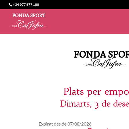
+34 977 677 188
Plats per empo
Dimarts, 3 de des
Expirat des de 07/08/2026