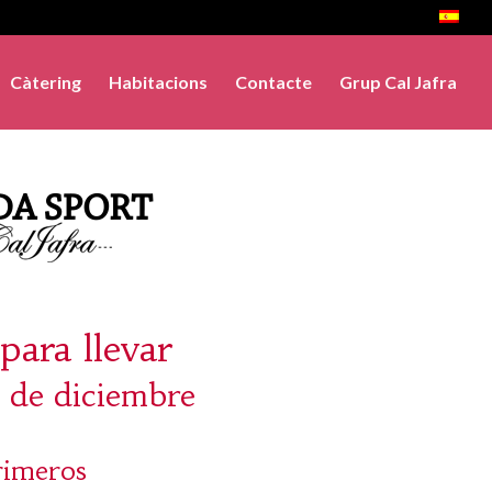
Càtering
Habitacions
Contacte
Grup Cal Jafra
para llevar
3 de diciembre
rimeros