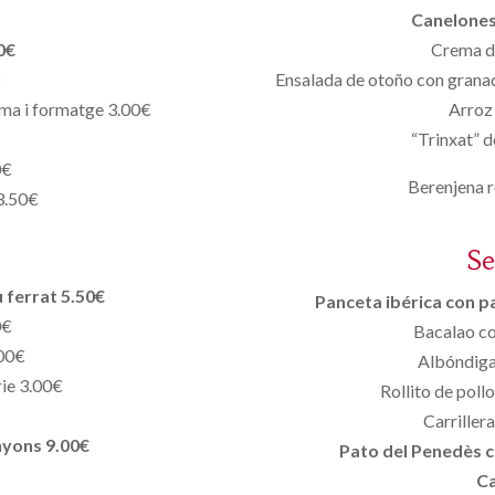
Canelones
0€
Crema d
€
Ensalada de otoño con grana
ma i formatge 3.00€
Arroz 
“Trinxat” d
0€
Berenjena r
 3.50€
S
 ferrat 5.50€
Panceta ibérica con p
0€
Bacalao co
.00€
Albóndiga
rie 3.00€
Rollito de poll
Carriller
nyons 9.00€
Pato del Penedès c
Ca