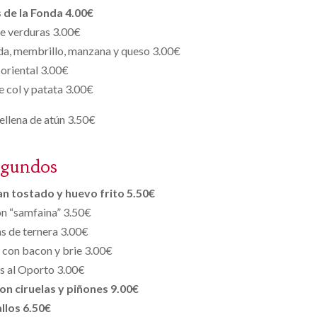
 de la Fonda 4.00€
e verduras 3.00€
da, membrillo, manzana y queso 3.00€
oriental 3.00€
e col y patata 3.00€
ellena de atún 3.50€
egundos
an tostado y huevo frito 5.50€
n “samfaina” 3.50€
s de ternera 3.00€
o con bacon y brie 3.00€
as al Oporto 3.00€
on ciruelas y piñones 9.00€
llos 6.50€