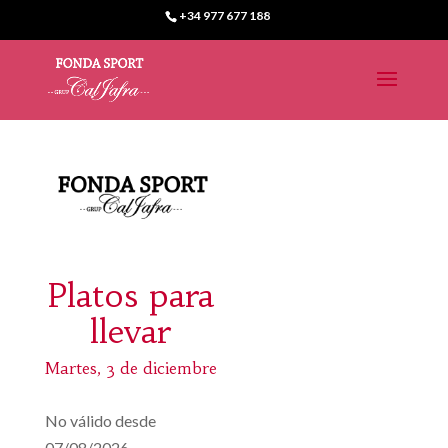
+34 977 677 188
Platos para
llevar
Martes, 3 de diciembre
No válido desde
07/08/2026