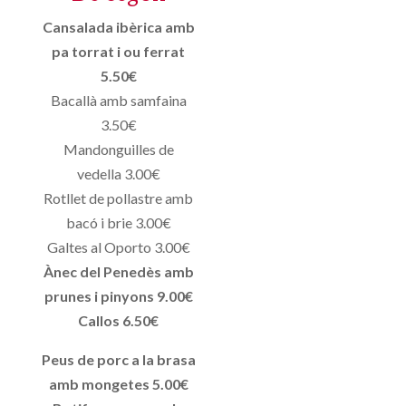
Cansalada ibèrica amb
pa torrat i ou ferrat
5.50€
Bacallà amb samfaina
3.50€
Mandonguilles de
vedella 3.00€
Rotllet de pollastre amb
bacó i brie 3.00€
Galtes al Oporto 3.00€
Ànec del Penedès amb
prunes i pinyons 9.00€
Callos 6.50€
Peus de porc a la brasa
amb mongetes 5.00€