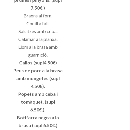
7.50€.)
Braons al forn.
Conill a l’all.
Salsitxes amb ceba.
Calamar a la planxa.
Llom a la brasa amb
guarnició.
Callos (supl4.50€)
Peus de porc a la brasa
amb mongetes (supl
4.50€).
Popets amb ceba i
tomàquet. (supl
6.50€.).
Botifarra negra a la
brasa (supl 6.50€.)