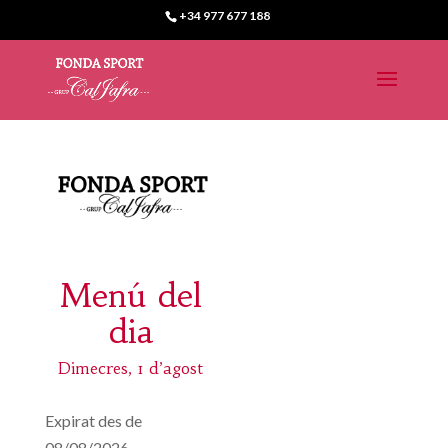
+34 977 677 188
Menú del
dia
Dimecres, 1 d’agost
Expirat des de
08/08/2026