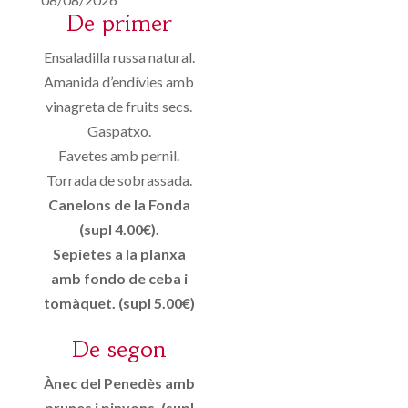
De primer
Ensaladilla russa natural.
Amanida d’endívies amb
vinagreta de fruits secs.
Gaspatxo.
Favetes amb pernil.
Torrada de sobrassada.
Canelons de la Fonda
(supl 4.00€).
Sepietes a la planxa
amb fondo de ceba i
tomàquet. (supl 5.00€)
De segon
Ànec del Penedès amb
prunes i pinyons. (supl