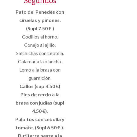
Segundos
Pato del Penedès con
ciruelas y piñones.
(Supl 7.50 €.)
Codillos al horno.
Conejo al ajillo.
Salchichas con cebolla.
Calamar a la plancha.
Lomo a la brasa con
guarnición.
Callos (supl4.50 €)
Pies de cerdo a la
brasa con judías (supl
4.50 €).
Pulpitos con cebolla y
tomate. (Supl 6.50 €.).
Butifarra negra a la