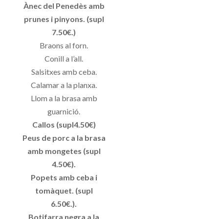
Ànec del Penedès amb
prunes i pinyons. (supl
7.50€.)
Braons al forn.
Conill a l’all.
Salsitxes amb ceba.
Calamar a la planxa.
Llom a la brasa amb
guarnició.
Callos (supl4.50€)
Peus de porc a la brasa
amb mongetes (supl
4.50€).
Popets amb ceba i
tomàquet. (supl
6.50€.).
Botifarra negra a la