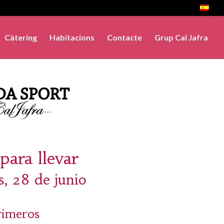
Càtering
Habitacions
Contacte
Grup Cal Jafra
para llevar
s, 28 de junio
rimeros