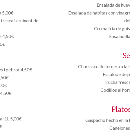
Ensalada de huev
a 5,00€
Ensalada de habitas con vinagre
resca i cruixent de
de
Crema fría de gui
é 4,50€
Ensaladill
00€
S
Churrasco de ternera a la 
es i pebrot 4,50€
Escalope de p
4,50€
Trucha fresca
,00€
Codillos al ho
 4,50€
Plato
ral 1L 5,00€
Gaspacho hecho en la F
0€
Canelones 