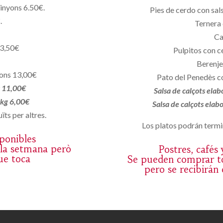
pinyons 6.50€.
Pies de cerdo con sals
.
Ternera 
Ca
13,50€
Pulpitos con c
Berenje
yons 13,00€
Pato del Penedès co
k 11,00€
Salsa de calçots ela
/2kg 6,00€
Salsa de calçots ela
ïts per altres.
Los platos podrán termin
sponibles
 la setmana però
Postres, cafés
ue toca
Se pueden comprar to
pero se recibirán