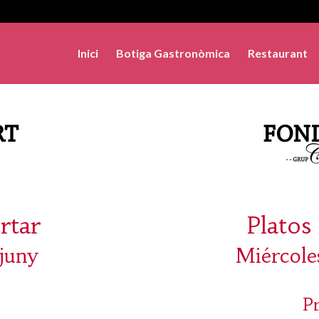
Inici
Botiga Gastronòmica
Restaurant
rtar
Platos 
juny
Miércole
P